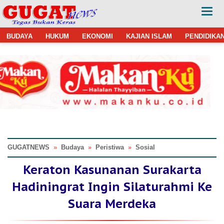
BUDAYA
HUKUM
EKONOMI
KAJIAN ISLAM
PENDIDIKA
GUGATNEWS
»
Budaya
»
Peristiwa
»
Sosial
Keraton Kasunanan Surakarta
Hadiningrat Ingin Silaturahmi Ke
Suara Merdeka