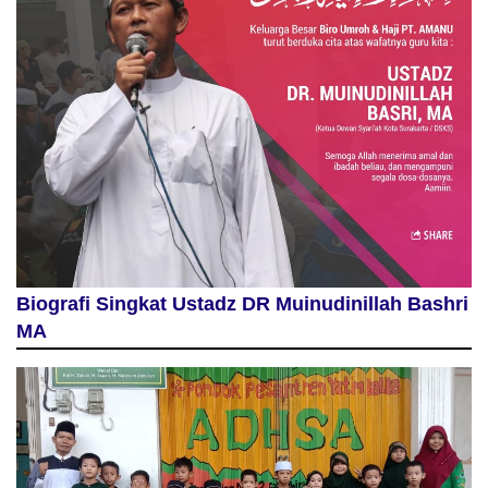
Biografi Singkat Ustadz DR Muinudinillah Bashri
MA