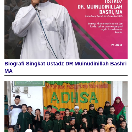
Biografi Singkat Ustadz DR Muinudinillah Bashri
MA