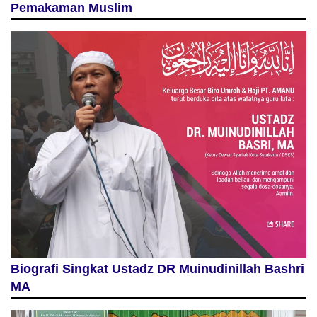
Pemakaman Muslim
Biografi Singkat Ustadz DR Muinudinillah Bashri
MA