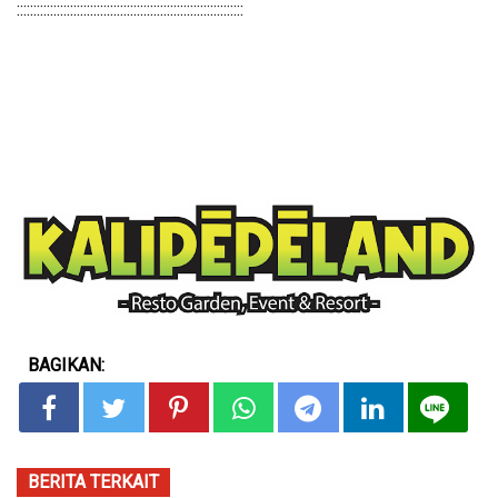
::::::::::::::::::::::::::::::::::::::::::::::::::::::::::::::::::::
BAGIKAN:
BERITA TERKAIT