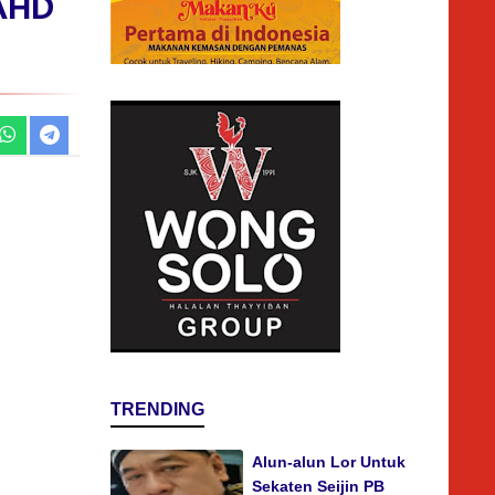
AHD
TRENDING
Alun-alun Lor Untuk
Sekaten Seijin PB