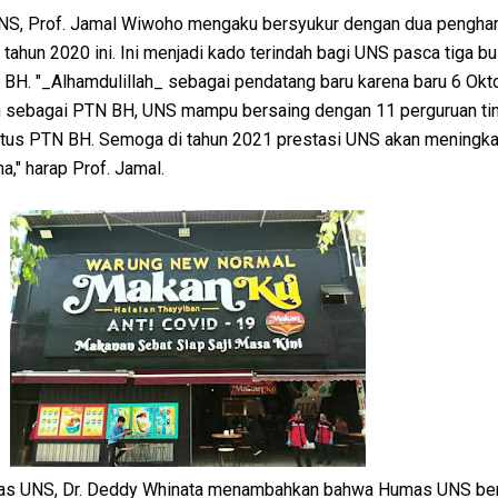
UNS, Prof. Jamal Wiwoho mengaku bersyukur dengan dua pengha
 tahun 2020 ini. Ini menjadi kado terindah bagi UNS pasca tiga bu
 BH. "_Alhamdulillah_ sebagai pendatang baru karena baru 6 Ok
 sebagai PTN BH, UNS mampu bersaing dengan 11 perguruan ting
us PTN BH. Semoga di tahun 2021 prestasi UNS akan meningkat
a," harap Prof. Jamal.
as UNS, Dr. Deddy Whinata menambahkan bahwa Humas UNS be