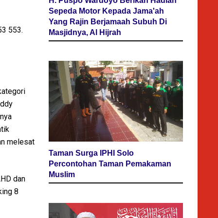
H. Puspo Wardoyo Berikan Hadiah
Sepeda Motor Kepada Jama'ah
Yang Rajin Berjamaah Subuh Di
53 553.
Masjidnya, Al Hijrah
kategori
eddy
lnya
tik
an melesat
Taman Surga IPHI Solo
Percontohan Taman Pemakaman
Muslim
AHD dan
king 8