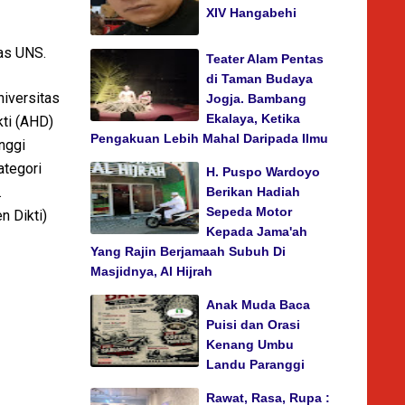
XIV Hangabehi
as UNS.
Teater Alam Pentas
di Taman Budaya
niversitas
Jogja. Bambang
Ekalaya, Ketika
ti (AHD)
Pengakuan Lebih Mahal Daripada Ilmu
nggi
ategori
H. Puspo Wardoyo
.
Berikan Hadiah
Sepeda Motor
n Dikti)
Kepada Jama'ah
Yang Rajin Berjamaah Subuh Di
Masjidnya, Al Hijrah
Anak Muda Baca
Puisi dan Orasi
Kenang Umbu
Landu Paranggi
Rawat, Rasa, Rupa :