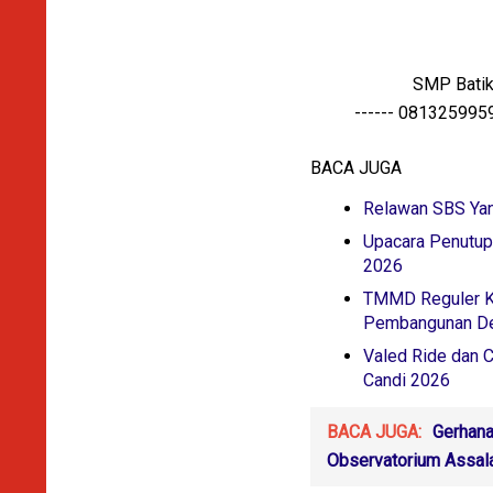
SMP Batik
------ 081325995968
BACA JUGA
Relawan SBS Yang
Upacara Penutu
2026
TMMD Reguler Ke
Pembangunan De
Valed Ride dan C
Candi 2026
BACA JUGA:
Gerhana
Observatorium Assa