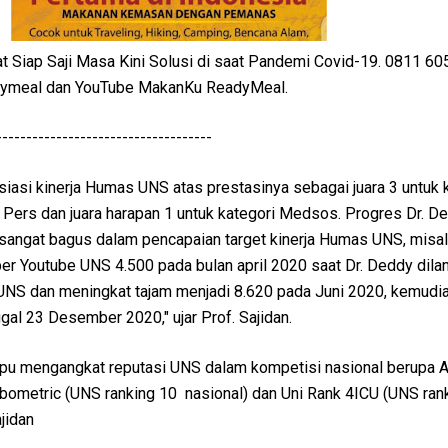
Siap Saji Masa Kini Solusi di saat Pandemi Covid-19. 0811 60
dymeal dan YouTube MakanKu ReadyMeal.
------------------------------------
iasi kinerja Humas UNS atas prestasinya sebagai juara 3 untuk 
 Pers dan juara harapan 1 untuk kategori Medsos. Progres Dr. D
sangat bagus dalam pencapaian target kinerja Humas UNS, misa
r Youtube UNS 4.500 pada bulan april 2020 saat Dr. Deddy dilan
NS dan meningkat tajam menjadi 8.620 pada Juni 2020, kemudi
gal 23 Desember 2020," ujar Prof. Sajidan.
mpu mengangkat reputasi UNS dalam kompetisi nasional berupa 
ebometric (UNS ranking 10 nasional) dan Uni Rank 4ICU (UNS ran
ajidan