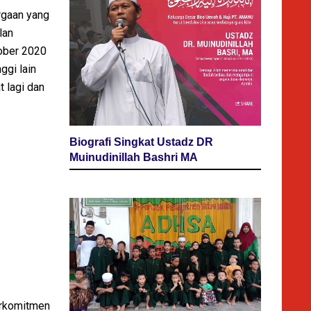
rgaan yang
lan
tober 2020
gi lain
 lagi dan
Biografi Singkat Ustadz DR
Muinudinillah Bashri MA
rkomitmen