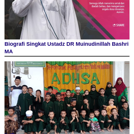
Biografi Singkat Ustadz DR Muinudinillah Bashri
MA