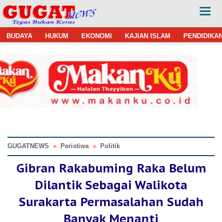
BUDAYA
HUKUM
EKONOMI
KAJIAN ISLAM
PENDIDIKA
GUGATNEWS
»
Peristiwa
»
Politik
Gibran Rakabuming Raka Belum
Dilantik Sebagai Walikota
Surakarta Permasalahan Sudah
Banyak Menanti