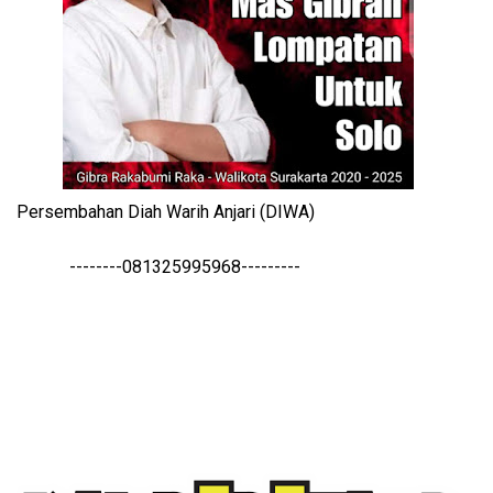
Persembahan Diah Warih Anjari (DIWA)
--------081325995968---------