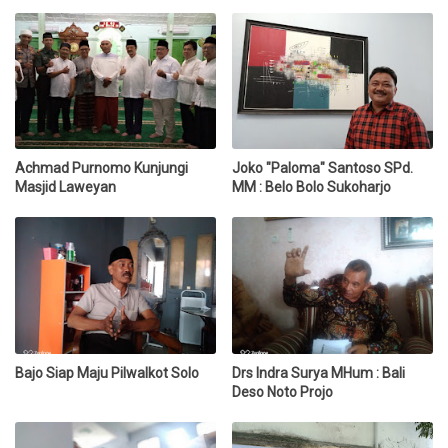
Achmad Purnomo Kunjungi
Joko "Paloma" Santoso SPd.
Masjid Laweyan
MM : Belo Bolo Sukoharjo
Bajo Siap Maju Pilwalkot Solo
Drs Indra Surya MHum : Bali
Deso Noto Projo