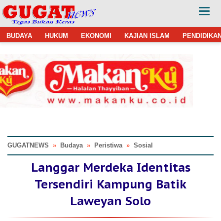
BUDAYA
HUKUM
EKONOMI
KAJIAN ISLAM
PENDIDIKA
GUGATNEWS
»
Budaya
»
Peristiwa
»
Sosial
Langgar Merdeka Identitas
Tersendiri Kampung Batik
Laweyan Solo