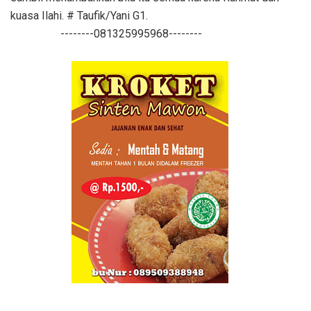
kuasa Ilahi. # Taufik/Yani G1.
--------081325995968--------