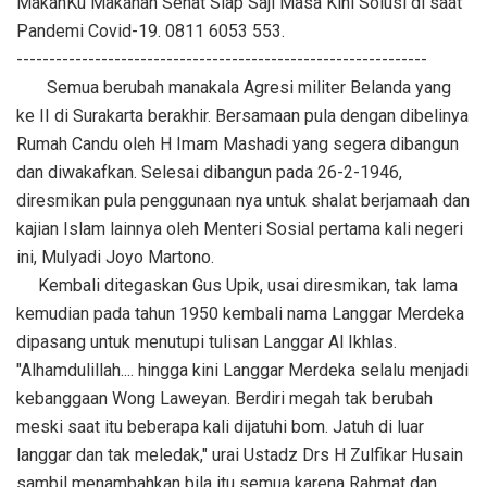
MakanKu Makanan Sehat Siap Saji Masa Kini Solusi di saat
Pandemi Covid-19. 0811 6053 553.
---------------------------------------------------------------
Semua berubah manakala Agresi militer Belanda yang
ke II di Surakarta berakhir. Bersamaan pula dengan dibelinya
Rumah Candu oleh H Imam Mashadi yang segera dibangun
dan diwakafkan. Selesai dibangun pada 26-2-1946,
diresmikan pula penggunaan nya untuk shalat berjamaah dan
kajian Islam lainnya oleh Menteri Sosial pertama kali negeri
ini, Mulyadi Joyo Martono.
Kembali ditegaskan Gus Upik, usai diresmikan, tak lama
kemudian pada tahun 1950 kembali nama Langgar Merdeka
dipasang untuk menutupi tulisan Langgar Al Ikhlas.
"Alhamdulillah.... hingga kini Langgar Merdeka selalu menjadi
kebanggaan Wong Laweyan. Berdiri megah tak berubah
meski saat itu beberapa kali dijatuhi bom. Jatuh di luar
langgar dan tak meledak," urai Ustadz Drs H Zulfikar Husain
sambil menambahkan bila itu semua karena Rahmat dan