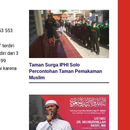
53 553.
 terdiri
iri dari 3
199
Taman Surga IPHI Solo
i karena
Percontohan Taman Pemakaman
Muslim