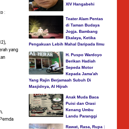
XIV Hangabehi
o :
Teater Alam Pentas
di Taman Budaya
Jogja. Bambang
Ekalaya, Ketika
2),
Pengakuan Lebih Mahal Daripada Ilmu
erah yang
H. Puspo Wardoyo
kan
Berikan Hadiah
Sepeda Motor
Kepada Jama'ah
Yang Rajin Berjamaah Subuh Di
Masjidnya, Al Hijrah
Anak Muda Baca
Puisi dan Orasi
Kenang Umbu
n,
Landu Paranggi
a Pemda
Rawat, Rasa, Rupa :