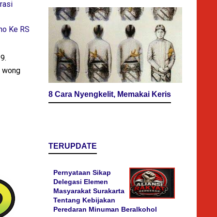
rasi
ono Ke RS
9.
n wong
8 Cara Nyengkelit, Memakai Keris
TERUPDATE
Pernyataan Sikap
Delegasi Elemen
Masyarakat Surakarta
Tentang Kebijakan
Peredaran Minuman Beralkohol