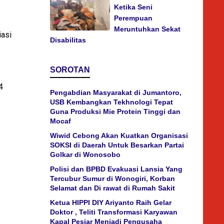
Ketika Seni
Perempuan
Meruntuhkan Sekat
iasi
Disabilitas
SOROTAN
4
Pengabdian Masyarakat di Jumantoro,
USB Kembangkan Tekhnologi Tepat
Guna Produksi Mie Protein Tinggi dan
Mocaf
Wiwid Cebong Akan Kuatkan Organisasi
SOKSI di Daerah Untuk Besarkan Partai
Golkar di Wonosobo
Polisi dan BPBD Evakuasi Lansia Yang
Tercubur Sumur di Wonogiri, Korban
Selamat dan Di rawat di Rumah Sakit
Ketua HIPPI DIY Ariyanto Raih Gelar
Doktor , Teliti Transformasi Karyawan
Kapal Pesiar Menjadi Pengusaha