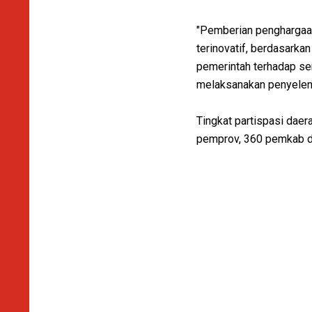
"Pemberian penghargaan
terinovatif, berdasark
pemerintah terhadap se
melaksanakan penyeleng
Tingkat partispasi daer
pemprov, 360 pemkab d