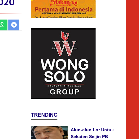
020
TRENDING
Alun-alun Lor Untuk
Sekaten Seijin PB