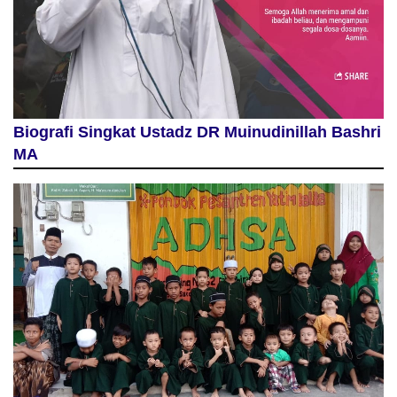
Biografi Singkat Ustadz DR Muinudinillah Bashri
MA