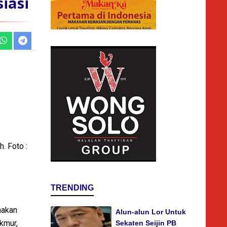
iasi
. Foto :
TRENDING
nakan
Alun-alun Lor Untuk
akmur,
Sekaten Seijin PB