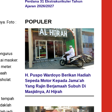
Perdana 31 Ekstrakurikuler Tahun
Ajaran 2026/2027
POPULER
ya. Foto :
pengurus
ai masker.
1 meter.
maah
H. Puspo Wardoyo Berikan Hadiah
sholat.
Sepeda Motor Kepada Jama'ah
Yang Rajin Berjamaah Subuh Di
Masjidnya, Al Hijrah
n tempah
idaklah
eh jadi,