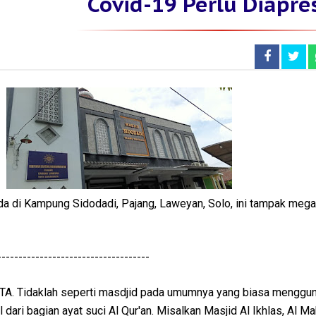
Covid-19 Perlu Diapres
a di Kampung Sidodadi, Pajang, Laweyan, Solo, ini tampak megah
------------------------------------
 Tidaklah seperti masdjid pada umumnya yang biasa menggu
dari bagian ayat suci Al Qur'an. Misalkan Masjid Al Ikhlas, Al M