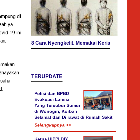
kampung di
aah ya
vid 19 ini
an,
8 Cara Nyengkelit, Memakai Keris
tamakan
bahayakan
TERUPDATE
usaha
d.
Polisi dan BPBD
Evakuasi Lansia
Yang Tercubur Sumur
di Wonogiri, Korban
Selamat dan Di rawat di Rumah Sakit
Selengkapnya >>
Ketua HIPPI DIY