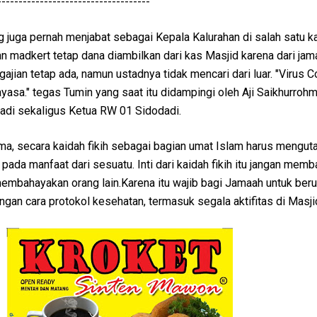
------------------------------------
 juga pernah menjabat sebagai Kepala Kalurahan di salah satu 
an madkert tetap dana diambilkan dari kas Masjid karena dari jam
ajian tetap ada, namun ustadnya tidak mencari dari luar. "Virus Co
sa." tegas Tumin yang saat itu didampingi oleh Aji Saikhurrohm
dadi sekaligus Ketua RW 01 Sidodadi.
ama, secara kaidah fikih sebagai bagian umat Islam harus mengu
ada manfaat dari sesuatu. Inti dari kaidah fikih itu jangan mem
 membahayakan orang lain.Karena itu wajib bagi Jamaah untuk ber
engan cara protokol kesehatan, termasuk segala aktifitas di Masji