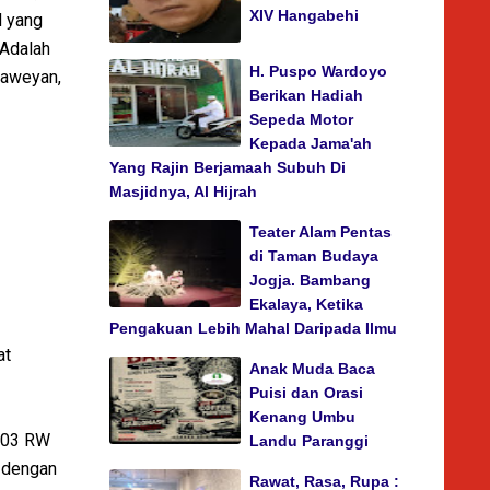
XIV Hangabehi
d yang
 Adalah
H. Puspo Wardoyo
Laweyan,
Berikan Hadiah
Sepeda Motor
Kepada Jama'ah
Yang Rajin Berjamaah Subuh Di
Masjidnya, Al Hijrah
Teater Alam Pentas
di Taman Budaya
Jogja. Bambang
Ekalaya, Ketika
Pengakuan Lebih Mahal Daripada Ilmu
at
Anak Muda Baca
Puisi dan Orasi
Kenang Umbu
 003 RW
Landu Paranggi
l dengan
Rawat, Rasa, Rupa :