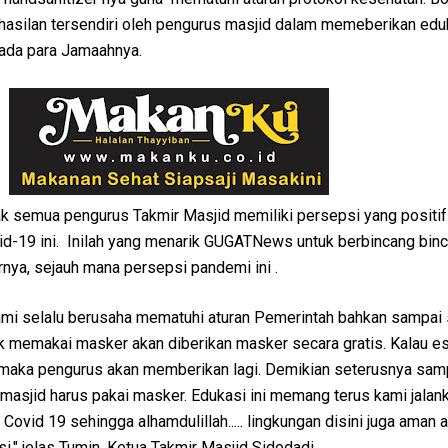
erhasilan tersendiri oleh pengurus masjid dalam memeberikan edu
ada para Jamaahnya.
idak semua pengurus Takmir Masjid memiliki persepsi yang positi
id-19 ini. Inilah yang menarik GUGATNews untuk berbincang bin
nya, sejauh mana persepsi pandemi ini .
ami selalu berusaha mematuhi aturan Pemerintah bahkan sampai 
ak memakai masker akan diberikan masker secara gratis. Kalau e
maka pengurus akan memberikan lagi. Demikian seterusnya sam
e masjid harus pakai masker. Edukasi ini memang terus kami jalan
ovid 19 sehingga alhamdulillah..... lingkungan disini juga aman a
i." jelas Tumin, Ketua Takmir Masjid Sidodadi.