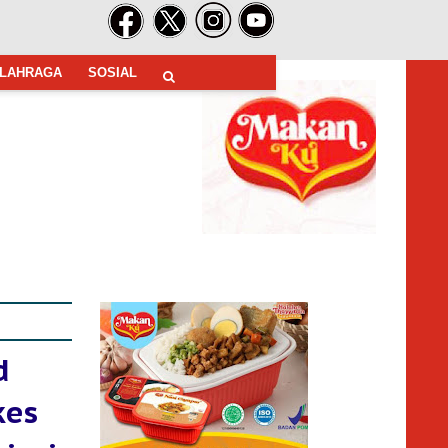
LAHRAGA
SOSIAL
d
kes