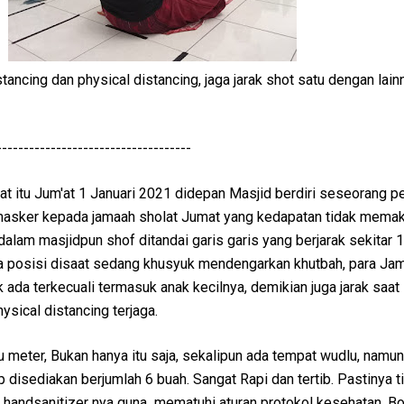
stancing dan physical distancing, jaga jarak shot satu dengan lainn
------------------------------------
at itu Jum'at 1 Januari 2021 didepan Masjid berdiri seseorang 
asker kepada jamaah sholat Jumat yang kedapatan tidak memak
 dalam masjidpun shof ditandai garis garis yang berjarak sekitar 
 posisi disaat sedang khusyuk mendengarkan khutbah, para Ja
ada terkecuali termasuk anak kecilnya, demikian juga jarak saat 
ysical distancing terjaga.
tu meter, Bukan hanya itu saja, sekalipun ada tempat wudlu, namu
p disediakan berjumlah 6 buah. Sangat Rapi dan tertib. Pastinya t
 handsanitizer nya guna mematuhi aturan protokol kesehatan. Bol