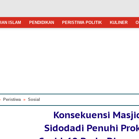
IAN ISLAM
PENDIDIKAN
PERISTIWA POLITIK
KULINER
O
»
Peristiwa
»
Sosial
Konsekuensi Masji
Sidodadi Penuhi Pro