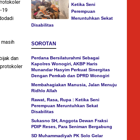
rotokoler
Ketika Seni
d-19
Perempuan
dodadi
Meruntuhkan Sekat
Disabilitas
n masih
SOROTAN
bijak dan
Perdana Bersilaturahmi Sebagai
Kapolres Wonogiri, AKBP Haris
protokoler
Munandar Hasyim Perkuat Sinergitas
Dengan Pemkab dan DPRD Wonogiri
Membahagiakan Manusia, Jalan Menuju
Ridhlo Allah
Rawat, Rasa, Rupa : Ketika Seni
Perempuan Meruntuhkan Sekat
Disabilitas
Sukasno SH, Anggota Dewan Fraksi
PDIP Reses, Para Seniman Bergabung
SD Muhammadiyah PK Solo Gelar