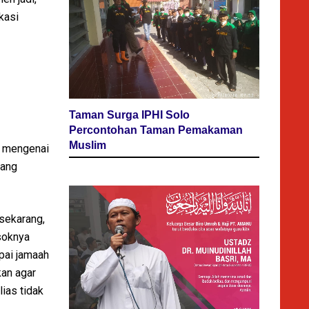
kasi
Taman Surga IPHI Solo
Percontohan Taman Pemakaman
Muslim
f mengenai
cang
sekarang,
soknya
pai jamaah
kan agar
lias tidak