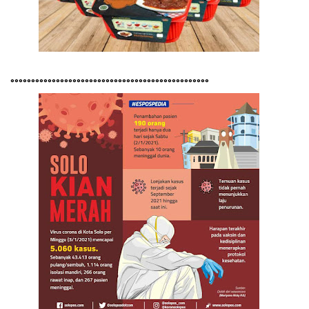
°°°°°°°°°°°°°°°°°°°°°°°°°°°°°°°°°°°°°°°°°°°°°°°°