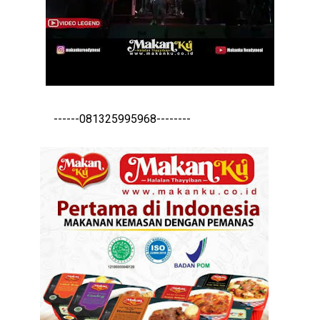
------081325995968--------