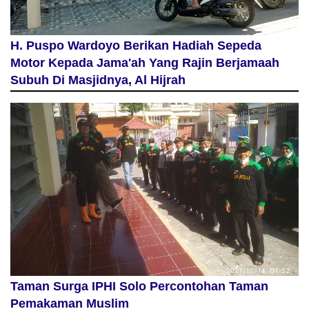
H. Puspo Wardoyo Berikan Hadiah Sepeda
Motor Kepada Jama'ah Yang Rajin Berjamaah
Subuh Di Masjidnya, Al Hijrah
Taman Surga IPHI Solo Percontohan Taman
Pemakaman Muslim