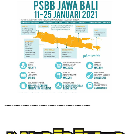
°°°°°°°°°°°°°°°°°°°°°°°°°°°°°°°°°°°°°°°°°°°°°°°°