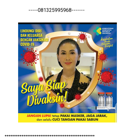
-----081325995968-------
°°°°°°°°°°°°°°°°°°°°°°°°°°°°°°°°°°°°°°°°°°°°°°°°