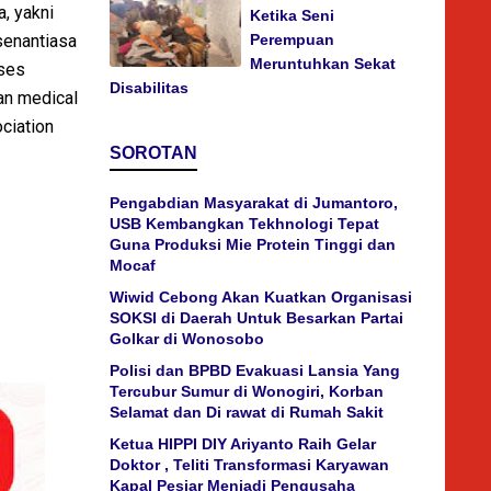
, yakni
Ketika Seni
 senantiasa
Perempuan
Meruntuhkan Sekat
oses
Disabilitas
an medical
ociation
SOROTAN
Pengabdian Masyarakat di Jumantoro,
USB Kembangkan Tekhnologi Tepat
Guna Produksi Mie Protein Tinggi dan
Mocaf
Wiwid Cebong Akan Kuatkan Organisasi
SOKSI di Daerah Untuk Besarkan Partai
Golkar di Wonosobo
Polisi dan BPBD Evakuasi Lansia Yang
Tercubur Sumur di Wonogiri, Korban
Selamat dan Di rawat di Rumah Sakit
Ketua HIPPI DIY Ariyanto Raih Gelar
Doktor , Teliti Transformasi Karyawan
Kapal Pesiar Menjadi Pengusaha