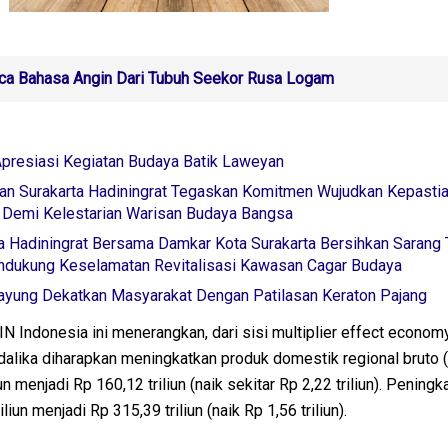
a Bahasa Angin Dari Tubuh Seekor Rusa Logam
Apresiasi Kegiatan Budaya Batik Laweyan
an Surakarta Hadiningrat Tegaskan Komitmen Wujudkan Kepasti
h Demi Kelestarian Warisan Budaya Bangsa
ta Hadiningrat Bersama Damkar Kota Surakarta Bersihkan Sarang
dukung Keselamatan Revitalisasi Kawasan Cagar Budaya
rayung Dekatkan Masyarakat Dengan Patilasan Keraton Pajang
Indonesia ini menerangkan, dari sisi multiplier effect economy
dalika diharapkan meningkatkan produk domestik regional bruto
un menjadi Rp 160,12 triliun (naik sekitar Rp 2,22 triliun). Peningk
liun menjadi Rp 315,39 triliun (naik Rp 1,56 triliun).