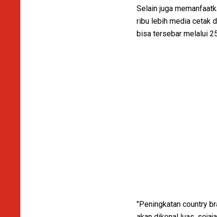
Selain juga memanfaatk
ribu lebih media cetak d
bisa tersebar melalui 2
"Peningkatan country b
akan dikenal luas, sej