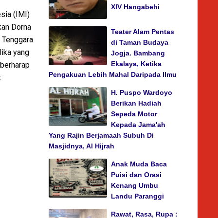
XIV Hangabehi
ia (IMI)
kan Dorna
Teater Alam Pentas
 Tenggara
di Taman Budaya
lika yang
Jogja. Bambang
Ekalaya, Ketika
 berharap
Pengakuan Lebih Mahal Daripada Ilmu
k
H. Puspo Wardoyo
Berikan Hadiah
Sepeda Motor
Kepada Jama'ah
Yang Rajin Berjamaah Subuh Di
Masjidnya, Al Hijrah
Anak Muda Baca
Puisi dan Orasi
Kenang Umbu
Landu Paranggi
Rawat, Rasa, Rupa :