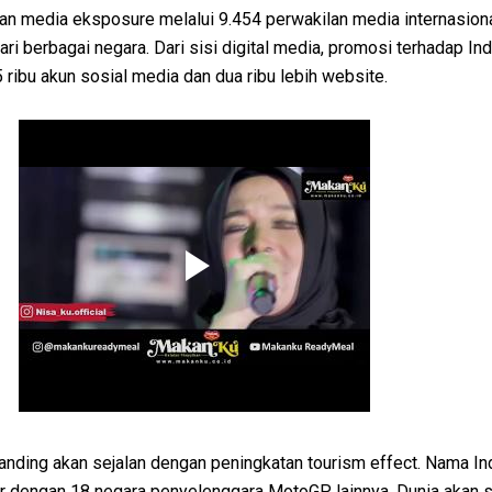
an media eksposure melalui 9.454 perwakilan media internasiona
ari berbagai negara. Dari sisi digital media, promosi terhadap In
5 ribu akun sosial media dan dua ribu lebih website.
randing akan sejalan dengan peningkatan tourism effect. Nama I
ajar dengan 18 negara penyelenggara MotoGP lainnya. Dunia akan