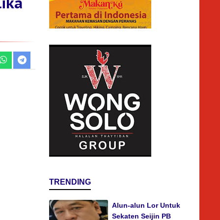
ika
TRENDING
Alun-alun Lor Untuk
Sekaten Seijin PB