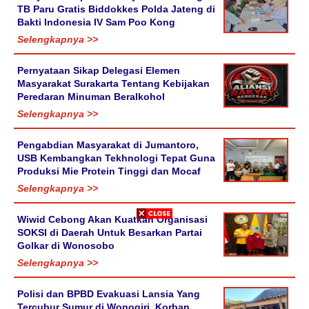
TB Paru Gratis Biddokkes Polda Jateng di
Bakti Indonesia IV Sam Poo Kong
Selengkapnya >>
Pernyataan Sikap Delegasi Elemen
Masyarakat Surakarta Tentang Kebijakan
Peredaran Minuman Beralkohol
Selengkapnya >>
Pengabdian Masyarakat di Jumantoro,
USB Kembangkan Tekhnologi Tepat Guna
Produksi Mie Protein Tinggi dan Mocaf
Selengkapnya >>
Wiwid Cebong Akan Kuatkan Organisasi
SOKSI di Daerah Untuk Besarkan Partai
Golkar di Wonosobo
Selengkapnya >>
Polisi dan BPBD Evakuasi Lansia Yang
Tercubur Sumur di Wonogiri, Korban