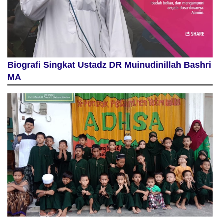
Biografi Singkat Ustadz DR Muinudinillah Bashri
MA