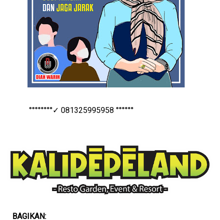
°°°°°°°°✓ 081325995958 °°°°°°
BAGIKAN: