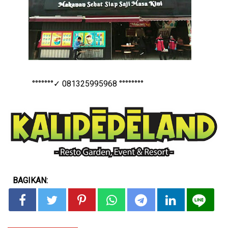
°°°°°°°✓ 081325995968 °°°°°°°°
BAGIKAN: