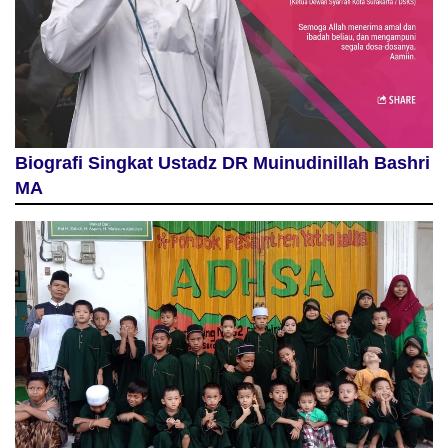
Biografi Singkat Ustadz DR Muinudinillah Bashri
MA