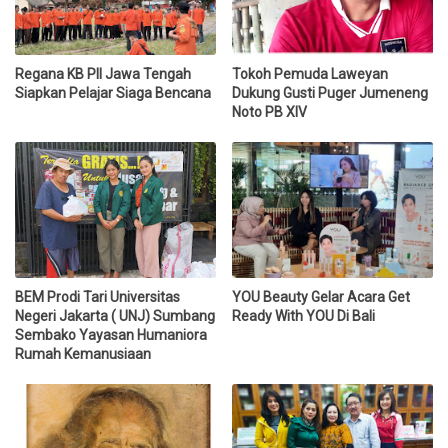
Regana KB PII Jawa Tengah
Tokoh Pemuda Laweyan
Siapkan Pelajar Siaga Bencana
Dukung Gusti Puger Jumeneng
Noto PB XIV
BEM Prodi Tari Universitas
YOU Beauty Gelar Acara Get
Negeri Jakarta ( UNJ) Sumbang
Ready With YOU Di Bali
Sembako Yayasan Humaniora
Rumah Kemanusiaan