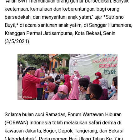
“Allah SWT memuliakan orang gemar bersedekah. Banyak
keutamaan, kemuliaan dan keberuntungan, bagi orang
bersedekah, dan menyantuni anak yatim,” ujar *Sutrisno
Buyil,* di acara santunan anak yatim, di Sanggar Humaniora,
Kranggan Permai Jatisampurna, Kota Bekasi, Senin
(3/5/2021).
Selama bulan suci Ramadan, Forum Wartawan Hiburan
(FORWAN) Indonesia telah melakukan safari derma di
kawasan Jakarta, Bogor, Depok, Tangerang, dan Bekasi
(Jabodetabek). Pada momen Hari Ulang Tahun Ke-7 ini,