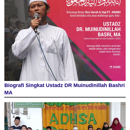
Biografi Singkat Ustadz DR Muinudinillah Bashri
MA