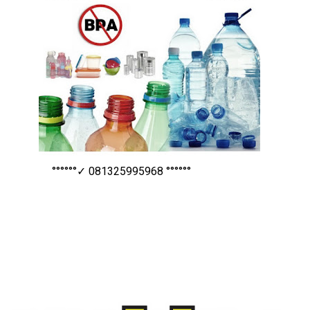
°°°°°°✓ 081325995968 °°°°°°