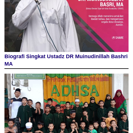
Biografi Singkat Ustadz DR Muinudinillah Bashri
MA