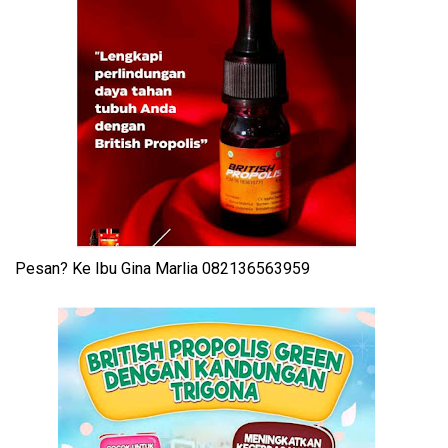
Pesan? Ke Ibu Gina Marlia 082136563959