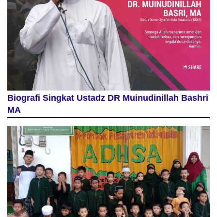
Biografi Singkat Ustadz DR Muinudinillah Bashri
MA