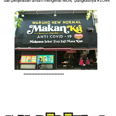
dan penjelasan umum mengenai MUN,” pungkasnya.#DJ4R
°°°°°°°°°°°°°°°°°°°°°°°°°°