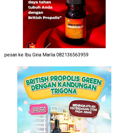
pesan ke Ibu Gina Marlia 082136563959