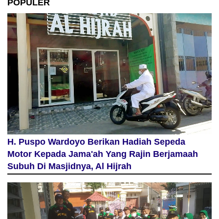
POPULER
H. Puspo Wardoyo Berikan Hadiah Sepeda
Motor Kepada Jama'ah Yang Rajin Berjamaah
Subuh Di Masjidnya, Al Hijrah