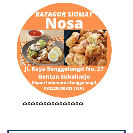
¥¥¥¥¥¥¥¥¥¥¥¥¥¥¥¥¥¥¥¥¥¥¥