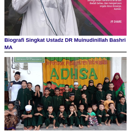
Biografi Singkat Ustadz DR Muinudinillah Bashri
MA