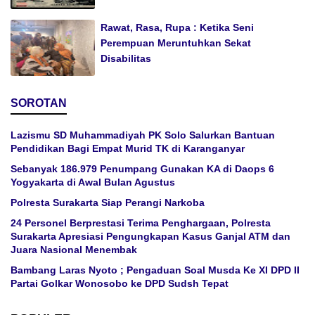
Rawat, Rasa, Rupa : Ketika Seni
Perempuan Meruntuhkan Sekat
Disabilitas
SOROTAN
Lazismu SD Muhammadiyah PK Solo Salurkan Bantuan
Pendidikan Bagi Empat Murid TK di Karanganyar
Sebanyak 186.979 Penumpang Gunakan KA di Daops 6
Yogyakarta di Awal Bulan Agustus
Polresta Surakarta Siap Perangi Narkoba
24 Personel Berprestasi Terima Penghargaan, Polresta
Surakarta Apresiasi Pengungkapan Kasus Ganjal ATM dan
Juara Nasional Menembak
Bambang Laras Nyoto ; Pengaduan Soal Musda Ke XI DPD II
Partai Golkar Wonosobo ke DPD Sudsh Tepat