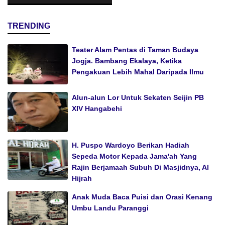
TRENDING
Teater Alam Pentas di Taman Budaya
Jogja. Bambang Ekalaya, Ketika
Pengakuan Lebih Mahal Daripada Ilmu
Alun-alun Lor Untuk Sekaten Seijin PB
XIV Hangabehi
H. Puspo Wardoyo Berikan Hadiah
Sepeda Motor Kepada Jama'ah Yang
Rajin Berjamaah Subuh Di Masjidnya, Al
Hijrah
Anak Muda Baca Puisi dan Orasi Kenang
Umbu Landu Paranggi