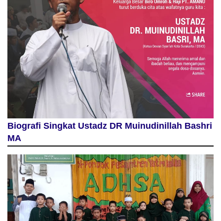
Biografi Singkat Ustadz DR Muinudinillah Bashri
MA