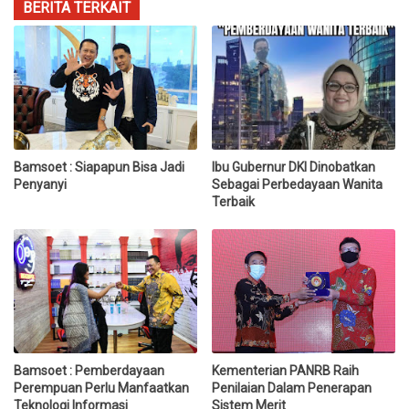
BERITA TERKAIT
Bamsoet : Siapapun Bisa Jadi
Ibu Gubernur DKI Dinobatkan
Penyanyi
Sebagai Perbedayaan Wanita
Terbaik
Bamsoet : Pemberdayaan
Kementerian PANRB Raih
Perempuan Perlu Manfaatkan
Penilaian Dalam Penerapan
Teknologi Informasi
Sistem Merit