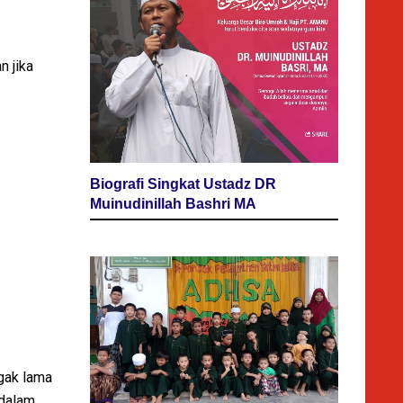
n jika
Biografi Singkat Ustadz DR
Muinudinillah Bashri MA
gak lama
 dalam