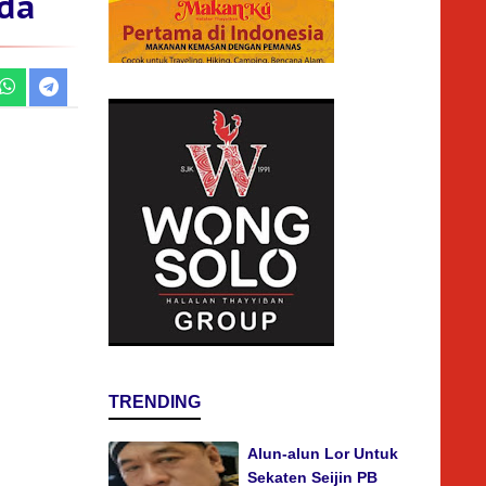
da
TRENDING
Alun-alun Lor Untuk
Sekaten Seijin PB