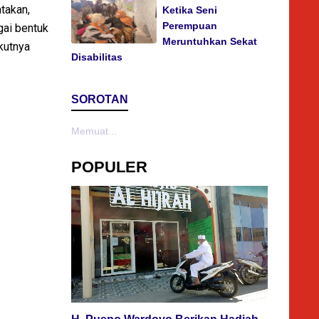
takan,
Ketika Seni
Perempuan
gai bentuk
Meruntuhkan Sekat
ikutnya
Disabilitas
SOROTAN
Memuat...
POPULER