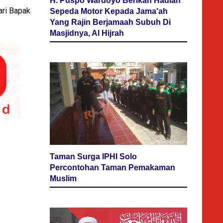
H. Puspo Wardoyo Berikan Hadiah
ari Bapak
Sepeda Motor Kepada Jama'ah
Yang Rajin Berjamaah Subuh Di
Masjidnya, Al Hijrah
Taman Surga IPHI Solo
Percontohan Taman Pemakaman
Muslim