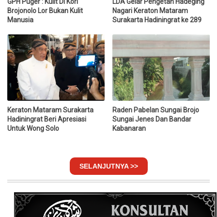
GPH Puger : Kulit Di Kori
LDA Gelar Pengetan Hadeging
Brojonolo Lor Bukan Kulit
Nagari Keraton Mataram
Manusia
Surakarta Hadiningrat ke 289
Keraton Mataram Surakarta
Raden Pabelan Sungai Brojo
Hadiningrat Beri Apresiasi
Sungai Jenes Dan Bandar
Untuk Wong Solo
Kabanaran
SELANJUTNYA >>