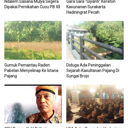
Ndalem Sasana Mulya Segera
Gara Gara "Giyanti" Keraton
Dipakai Pernikahan Cucu PB XII
Kasunanan Surakarta
Hadiningrat Pecah
Gumuk Pemantau Raden
Diduga Ada Peninggalan
Pabelan Menyelinap Ke Istana
Sejarah Kasultanan Pajang Di
Pajang
Sungai Brojo