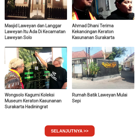
Masjid Laweyan dan Langgar
Ahmad Dhani Terima
Laweyan Itu Ada Di Kecamatan
Kekancingan Keraton
Laweyan Solo
Kasunanan Surakarta
Wongsolo Kagumi Koleksi
Rumah Batik Laweyan Mulai
Museum Keraton Kasunanan
Sepi
Surakarta Hadiningrat
SELANJUTNYA >>