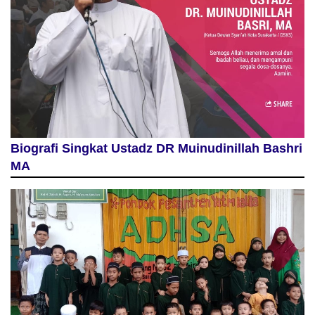
Biografi Singkat Ustadz DR Muinudinillah Bashri
MA