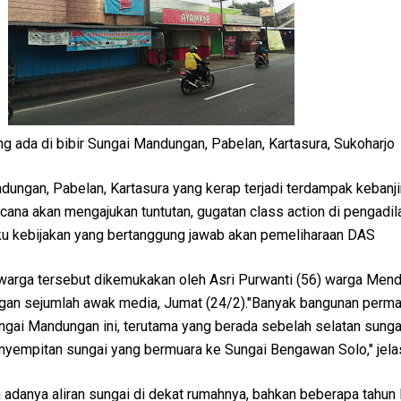
 ada di bibir Sungai Mandungan, Pabelan, Kartasura, Sukoharjo
ngan, Pabelan, Kartasura yang kerap terjadi terdampak kebanjir
encana akan mengajukan tuntutan, gugatan class action di pengadi
u kebijakan yang bertanggung jawab akan pemeliharaan DAS
warga tersebut dikemukakan oleh Asri Purwanti (56) warga Men
ngan sejumlah awak media, Jumat (24/2)."Banyak bangunan perm
ngai Mandungan ini, terutama yang berada sebelah selatan sungai.
yempitan sungai yang bermuara ke Sungai Bengawan Solo," jela
adanya aliran sungai di dekat rumahnya, bahkan beberapa tahun 