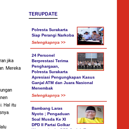
TERUPDATE
Polresta Surakarta
Siap Perangi Narkoba
Selengkapnya >>
24 Personel
an jika
Berprestasi Terima
Penghargaan,
lan. Mereka
Polresta Surakarta
Apresiasi Pengungkapan Kasus
Ganjal ATM dan Juara Nasional
Menembak
dungan
Selengkapnya >>
anen
 Hal itu
Bambang Laras
snya.
Nyoto ; Pengaduan
Soal Musda Ke XI
DPD II Partai Golkar
lalu