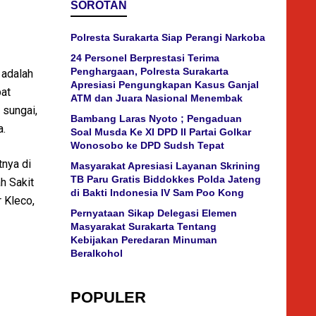
SOROTAN
Polresta Surakarta Siap Perangi Narkoba
24 Personel Berprestasi Terima
Penghargaan, Polresta Surakarta
 adalah
Apresiasi Pengungkapan Kasus Ganjal
bat
ATM dan Juara Nasional Menembak
 sungai,
Bambang Laras Nyoto ; Pengaduan
a.
Soal Musda Ke XI DPD II Partai Golkar
Wonosobo ke DPD Sudsh Tepat
tnya di
Masyarakat Apresiasi Layanan Skrining
TB Paru Gratis Biddokkes Polda Jateng
h Sakit
di Bakti Indonesia IV Sam Poo Kong
 Kleco,
Pernyataan Sikap Delegasi Elemen
Masyarakat Surakarta Tentang
Kebijakan Peredaran Minuman
Beralkohol
POPULER