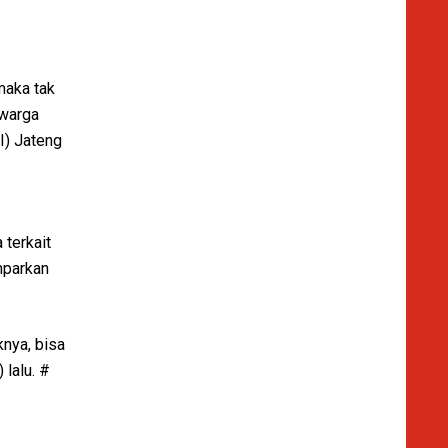
maka tak
 warga
I) Jateng
 terkait
mparkan
nya, bisa
 lalu. #