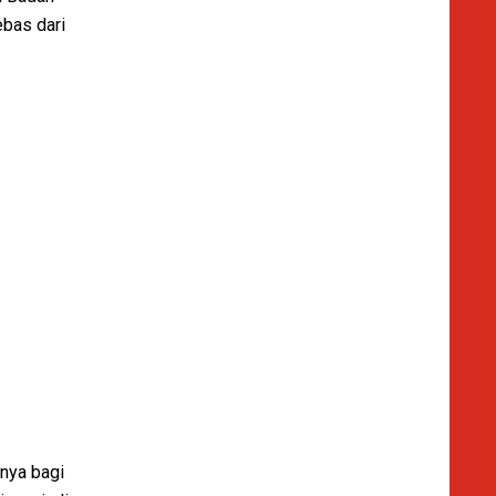
ebas dari
snya bagi