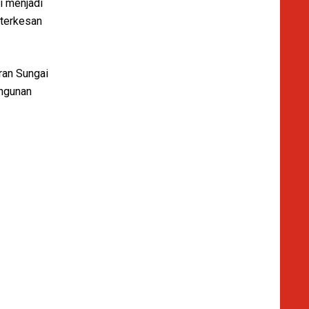
i menjadi
 terkesan
ran Sungai
angunan