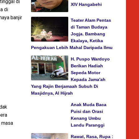
inggal di
XIV Hangabehi
a di
haya banjir
Teater Alam Pentas
di Taman Budaya
Jogja. Bambang
Ekalaya, Ketika
Pengakuan Lebih Mahal Daripada Ilmu
H. Puspo Wardoyo
Berikan Hadiah
Sepeda Motor
Kepada Jama'ah
Yang Rajin Berjamaah Subuh Di
Masjidnya, Al Hijrah
Anak Muda Baca
idak
Puisi dan Orasi
gera
Kenang Umbu
, masa
Landu Paranggi
Rawat, Rasa, Rupa :