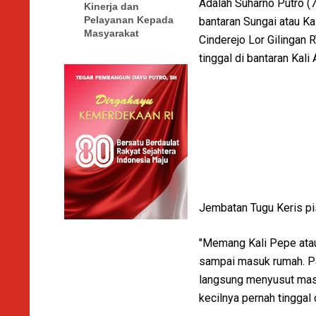
Adalah Suharno Putro (7
Kinerja dan
Pelayanan Kepada
bantaran Sungai atau Kal
Masyarakat
Cinderejo Lor Gilingan 
tinggal di bantaran Kali
Jembatan Tugu Keris pi
"Memang Kali Pepe atau K
sampai masuk rumah. Pal
langsung menyusut masu
kecilnya pernah tinggal 