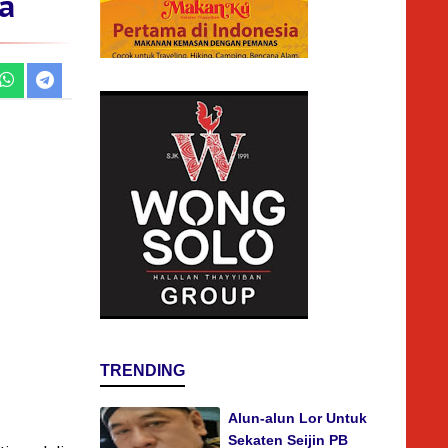
ja
TRENDING
Alun-alun Lor Untuk
Sekaten Seijin PB