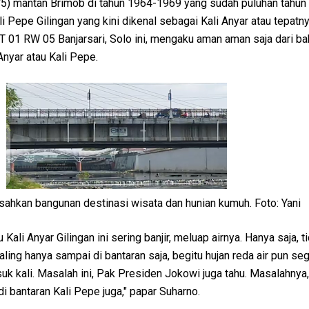
5) mantan Brimob di tahun 1964-1969 yang sudah puluhan tahun t
i Pepe Gilingan yang kini dikenal sebagai Kali Anyar atau tepatny
RT 01 RW 05 Banjarsari, Solo ini, mengaku aman aman saja dari ba
 Anyar atau Kali Pepe.
sahkan bangunan destinasi wisata dan hunian kumuh. Foto: Yani
ali Anyar Gilingan ini sering banjir, meluap airnya. Hanya saja, t
ing hanya sampai di bantaran saja, begitu hujan reda air pun se
k kali. Masalah ini, Pak Presiden Jokowi juga tahu. Masalahnya
di bantaran Kali Pepe juga," papar Suharno.