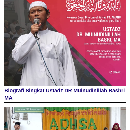
Biografi Singkat Ustadz DR Muinudinillah Bashri
MA