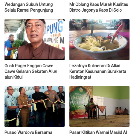
Wedangan Subuh Untung
Mr Oblong Kaos Murah Kualitas
Selalu Ramai Pengunjung
Distro Jagonya Kaos Di Solo
Gusti Puger Enggan Cawe
Lezatnya Kulineran Di Alkid
Cawe Gelaran Sekaten Alun
Keraton Kasunanan Surakarta
alun Kidul
Hadiningrat
Puspo Wardoyo Bersama
Pasar Klitikan Warnai Masjid Al