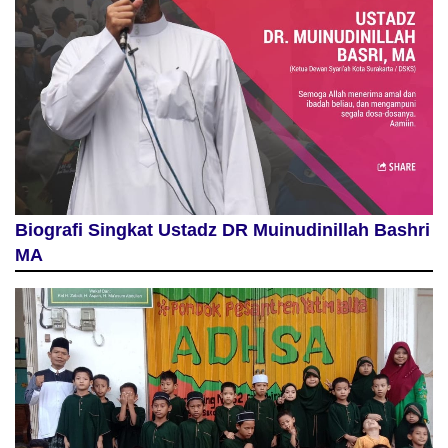
Biografi Singkat Ustadz DR Muinudinillah Bashri
MA