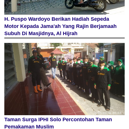
H. Puspo Wardoyo Berikan Hadiah Sepeda
Motor Kepada Jama'ah Yang Rajin Berjamaah
Subuh Di Masjidnya, Al Hijrah
Taman Surga IPHI Solo Percontohan Taman
Pemakaman Muslim