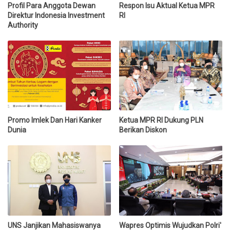
Profil Para Anggota Dewan
Respon Isu Aktual Ketua MPR
Direktur Indonesia Investment
RI
Authority
Promo Imlek Dan Hari Kanker
Ketua MPR RI Dukung PLN
Dunia
Berikan Diskon
UNS Janjikan Mahasiswanya
Wapres Optimis Wujudkan Polri'