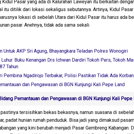
 Kidul Pasar yang ada di Kalurahan Laweyan itu berkaitan denga
l itu ditilik dari lokasi sekaligus sebutannya. Artinya, Kidul Pasar
harusnya lokasi di sebelah Utara dari Kidul Pasar itu harus ada 
nan pasar. Anehnya, tidak ada sama sekali.
n Untuk AKP Sri Agung, Bhayangkara Teladan Polres Wonogiri
 Luhur. Buku Kenangan Drs Ichwan Dardiri Tokoh Pers, Tokoh Ma
a87 Tahun
 Pembina Ngadirojo Terbakar, Polisi Pastikan Tidak Ada Korban
emantauan dan Pengawasan di BGN Kunjungi Kali Pepe Land
Bidang Pemantauan dan Pengawasan di BGN Kunjungi Kali Pepe
a pastinya tersisihkan bekas bekasnya, namun suasana di sebela
r, padat hunian rumah penduduk. Bisa jadi yang dimaksud pasarn
 Kabangan yang kini berubah menjadi Pasar Gembreng Kabangan. D