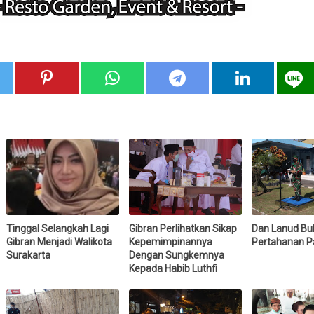
Tinggal Selangkah Lagi
Gibran Perlihatkan Sikap
Dan Lanud Bu
Gibran Menjadi Walikota
Kepemimpinannya
Pertahanan P
Surakarta
Dengan Sungkemnya
Kepada Habib Luthfi