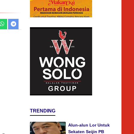
TRENDING
Alun-alun Lor Untuk
Sekaten Seijin PB