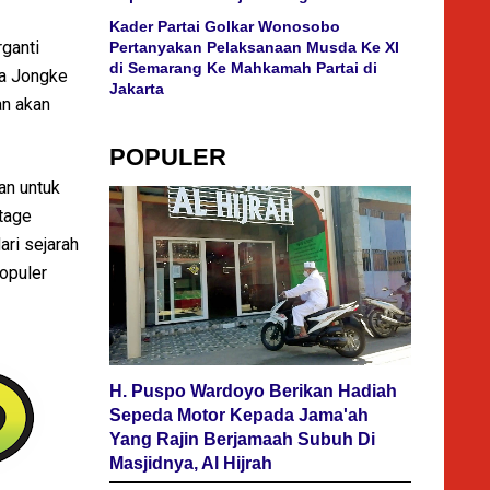
Kader Partai Golkar Wonosobo
rganti
Pertanyakan Pelaksanaan Musda Ke XI
di Semarang Ke Mahkamah Partai di
ia Jongke
Jakarta
an akan
POPULER
an untuk
tage
ari sejarah
opuler
H. Puspo Wardoyo Berikan Hadiah
Sepeda Motor Kepada Jama'ah
Yang Rajin Berjamaah Subuh Di
Masjidnya, Al Hijrah