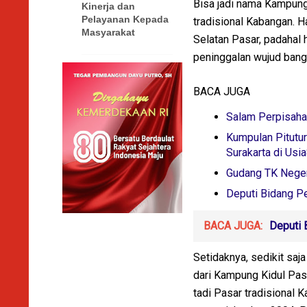
Bisa jadi nama Kampung
Kinerja dan
Pelayanan Kepada
tradisional Kabangan. Ha
Masyarakat
Selatan Pasar, padahal 
peninggalan wujud bangu
BACA JUGA
Salam Perpisaha
Kumpulan Pitutur
Surakarta di Usi
Gudang TK Negeri
Deputi Bidang P
BACA JUGA:
Deputi 
Setidaknya, sedikit saj
dari Kampung Kidul Pasa
tadi Pasar tradisional