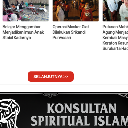
Belajar Menggambar
Operasi Masker Giat
Putusan Mah
Menjadikan Imun Anak
Dilakukan Srikandi
Agung Menjad
Stabil Kadarnya
Purwosari
Kembali Masy
Keraton Kasu
Surakarta Had
SELANJUTNYA >>