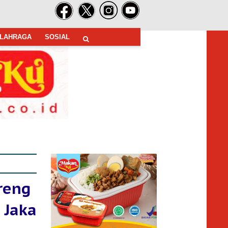
LAHRAGA
SOSIAL
reng
 Jaka