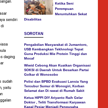
bangan.
Ketika Seni
Perempuan
asar
Meruntuhkan Sekat
ya sendiri
Disabilitas
 di
SOROTAN
biasa
Pengabdian Masyarakat di Jumantoro,
USB Kembangkan Tekhnologi Tepat
pula
Guna Produksi Mie Protein Tinggi dan
os daging
Mocaf
sar
Wiwid Cebong Akan Kuatkan Organisasi
SOKSI di Daerah Untuk Besarkan Partai
Golkar di Wonosobo
is sudah
Polisi dan BPBD Evakuasi Lansia Yang
Tercubur Sumur di Wonogiri, Korban
, yaitu
Selamat dan Di rawat di Rumah Sakit
an
Ketua HIPPI DIY Ariyanto Raih Gelar
nggalan
Doktor , Teliti Transformasi Karyawan
Kapal Pesiar Menjadi Pengusaha