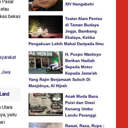
n Pasar
XIV Hangabehi
 atau
bekas bekas
Teater Alam Pentas
di Taman Budaya
Jogja. Bambang
Ekalaya, Ketika
Pengakuan Lebih Mahal Daripada Ilmu
H. Puspo Wardoyo
syarakat
Berikan Hadiah
Sepeda Motor
 Jiwa
Kepada Jama'ah
Yang Rajin Berjamaah Subuh Di
Masjidnya, Al Hijrah
 Land
Anak Muda Baca
Puisi dan Orasi
h Utara
Kenang Umbu
ya, yaitu
Landu Paranggi
ari
Rawat, Rasa, Rupa :