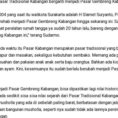
asar Tradisional Kabangan berganti menjadi Pasar Gembreng Ka
004 yang saat itu walikota Surakarta adalah H Slamet Suryanto, P
irehab menjadi Pasar Gembreng Kabangan hingga sekarang ini. Sa
t peralatan rumah tangga ya sudah 20 tahun lalu, bareng dengan
 Kabangan ini," terang Sudarmo.
da waktu itu Pasar Kabangan merupakan pasar tradisional yang 
dapur dan masakan, sekaligus kebutuhan sembako. Memang ada 
uahan dan pakaian anak anak serta baju orangtua. Bahkan ada ki
an ayam. Kini, kesemuanya itu sudah berlalu berubah menjadi Pa
adi Pasar Gembreng Kabangan, bisa dipastikan lagi nilai histor
a sedikit sisa sisa nilai sejarah dari Pasar Tradisional Kabangan
usholla yang ada di sebelah paling barat, berbatasan dengan jal
in bangunan musholla, seperti nya sudah tidak ada lainnya peni
ngan.