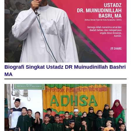
Biografi Singkat Ustadz DR Muinudinillah Bashri
MA