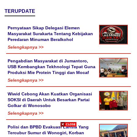
TERUPDATE
Pernyataan Sikap Delegasi Elemen
Masyarakat Surakarta Tentang Kebijakan
Peredaran Minuman Beralkohol
Selengkapnya >>
Pengabdian Masyarakat di Jumantoro,
USB Kembangkan Tekhnologi Tepat Guna
Produksi Mie Protein Tinggi dan Mocaf
Selengkapnya >>
Wiwid Cebong Akan Kuatkan Organisasi
SOKSI di Daerah Untuk Besarkan Partai
Golkar di Wonosobo
Selengkapnya >>
Polisi dan BPBD Evakuasi Lansia Yang
Tercubur Sumur di Wonogiri, Korban