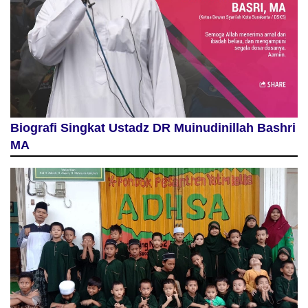
Biografi Singkat Ustadz DR Muinudinillah Bashri
MA