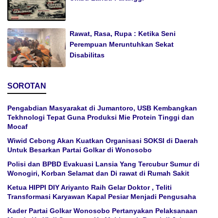
Rawat, Rasa, Rupa : Ketika Seni
Perempuan Meruntuhkan Sekat
Disabilitas
SOROTAN
Pengabdian Masyarakat di Jumantoro, USB Kembangkan
Tekhnologi Tepat Guna Produksi Mie Protein Tinggi dan
Mocaf
Wiwid Cebong Akan Kuatkan Organisasi SOKSI di Daerah
Untuk Besarkan Partai Golkar di Wonosobo
Polisi dan BPBD Evakuasi Lansia Yang Tercubur Sumur di
Wonogiri, Korban Selamat dan Di rawat di Rumah Sakit
Ketua HIPPI DIY Ariyanto Raih Gelar Doktor , Teliti
Transformasi Karyawan Kapal Pesiar Menjadi Pengusaha
Kader Partai Golkar Wonosobo Pertanyakan Pelaksanaan