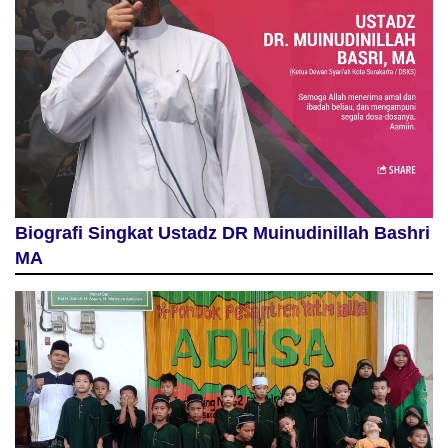
Biografi Singkat Ustadz DR Muinudinillah Bashri
MA