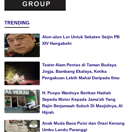
TRENDING
Alun-alun Lor Untuk Sekaten Seijin PB
XIV Hangabehi
Teater Alam Pentas di Taman Budaya
Jogja. Bambang Ekalaya, Ketika
Pengakuan Lebih Mahal Daripada Ilmu
H. Puspo Wardoyo Berikan Hadiah
Sepeda Motor Kepada Jama'ah Yang
Rajin Berjamaah Subuh Di Masjidnya, Al
Hijrah
Anak Muda Baca Puisi dan Orasi Kenang
Umbu Landu Paranggi