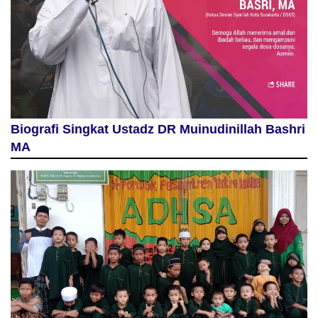
Biografi Singkat Ustadz DR Muinudinillah Bashri
MA