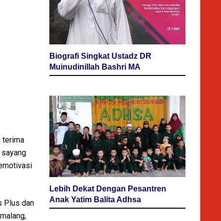
Biografi Singkat Ustadz DR
Muinudinillah Bashri MA
 terima
h sayang
emotivasi
Lebih Dekat Dengan Pesantren
Anak Yatim Balita Adhsa
s Plus dan
emalang,