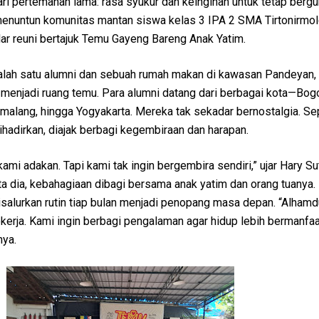
ri pertemanan lama: rasa syukur dan keinginan untuk tetap bergu
menuntun komunitas mantan siswa kelas 3 IPA 2 SMA Tirtonirmol
r reuni bertajuk Temu Gayeng Bareng Anak Yatim.
alah satu alumni dan sebuah rumah makan di kawasan Pandeyan,
 menjadi ruang temu. Para alumni datang dari berbagai kota—Bogo
malang, hingga Yogyakarta. Mereka tak sekadar bernostalgia. Se
hadirkan, diajak berbagi kegembiraan dan harapan.
kami adakan. Tapi kami tak ingin bergembira sendiri,” ujar Hary Su
kata dia, kebahagiaan dibagi bersama anak yatim dan orang tuanya.
salurkan rutin tiap bulan menjadi penopang masa depan. “Alhamdu
kerja. Kami ingin berbagi pengalaman agar hidup lebih bermanfa
nya.