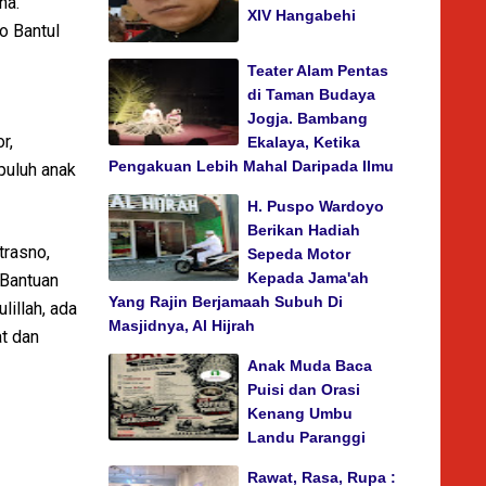
na.
XIV Hangabehi
o Bantul
Teater Alam Pentas
di Taman Budaya
Jogja. Bambang
r,
Ekalaya, Ketika
Pengakuan Lebih Mahal Daripada Ilmu
puluh anak
H. Puspo Wardoyo
Berikan Hadiah
trasno,
Sepeda Motor
Kepada Jama'ah
 Bantuan
Yang Rajin Berjamaah Subuh Di
lillah, ada
Masjidnya, Al Hijrah
at dan
Anak Muda Baca
Puisi dan Orasi
Kenang Umbu
Landu Paranggi
Rawat, Rasa, Rupa :