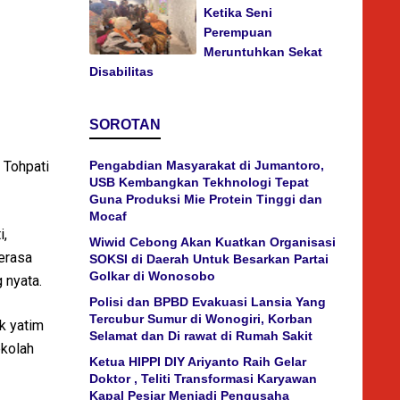
Ketika Seni
Perempuan
Meruntuhkan Sekat
Disabilitas
SOROTAN
 Tohpati
Pengabdian Masyarakat di Jumantoro,
USB Kembangkan Tekhnologi Tepat
Guna Produksi Mie Protein Tinggi dan
Mocaf
i,
Wiwid Cebong Akan Kuatkan Organisasi
erasa
SOKSI di Daerah Untuk Besarkan Partai
Golkar di Wonosobo
 nyata.
Polisi dan BPBD Evakuasi Lansia Yang
Tercubur Sumur di Wonogiri, Korban
k yatim
Selamat dan Di rawat di Rumah Sakit
ekolah
Ketua HIPPI DIY Ariyanto Raih Gelar
Doktor , Teliti Transformasi Karyawan
Kapal Pesiar Menjadi Pengusaha