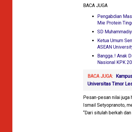
BACA JUGA
Pengabdian Masy
Mie Protein Tin
SD Muhammadiyah
Ketua Umum Senk
ASEAN University
Bangga..! Anak D
Nasional KPK 2
BACA JUGA:
Kampus 
Universitas Timor Le
Pesan-pesan nilai juga 
Ismail Setyopranoto, m
“Dari situlah berkah d