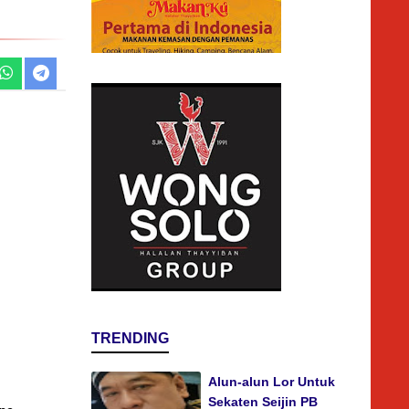
TRENDING
Alun-alun Lor Untuk
Sekaten Seijin PB