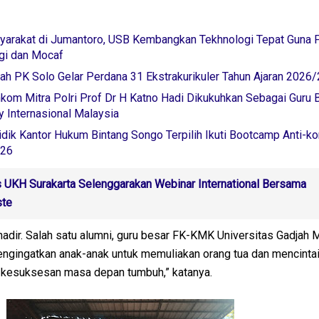
arakat di Jumantoro, USB Kembangkan Tekhnologi Tepat Guna 
ggi dan Mocaf
 PK Solo Gelar Perdana 31 Ekstrakurikuler Tahun Ajaran 2026
om Mitra Polri Prof Dr H Katno Hadi Dikukuhkan Sebagai Guru 
 Internasional Malaysia
idik Kantor Hukum Bintang Songo Terpilih Ikuti Bootcamp Anti-ko
026
UKH Surakarta Selenggarakan Webinar International Bersama
ste
hadir. Salah satu alumni, guru besar FK-KMK Universitas Gadjah M
engingatkan anak-anak untuk memuliakan orang tua dan mencinta
an kesuksesan masa depan tumbuh,” katanya.