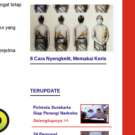
ngat tetap
es yang
enjelma
8 Cara Nyengkelit, Memakai Keris
TERUPDATE
Polresta Surakarta
Siap Perangi Narkoba
Selengkapnya >>
24 Personel