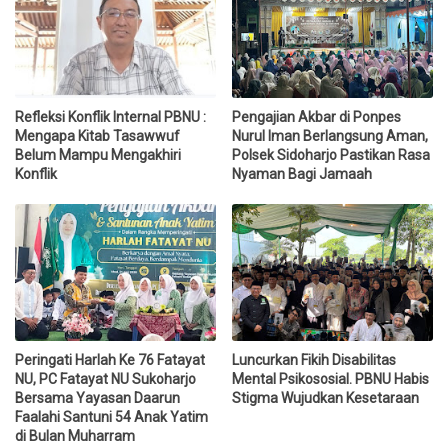
Refleksi Konflik Internal PBNU :
Pengajian Akbar di Ponpes
Mengapa Kitab Tasawwuf
Nurul Iman Berlangsung Aman,
Belum Mampu Mengakhiri
Polsek Sidoharjo Pastikan Rasa
Konflik
Nyaman Bagi Jamaah
Peringati Harlah Ke 76 Fatayat
Luncurkan Fikih Disabilitas
NU, PC Fatayat NU Sukoharjo
Mental Psikososial. PBNU Habis
Bersama Yayasan Daarun
Stigma Wujudkan Kesetaraan
Faalahi Santuni 54 Anak Yatim
di Bulan Muharram