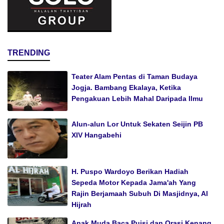
TRENDING
Teater Alam Pentas di Taman Budaya
Jogja. Bambang Ekalaya, Ketika
Pengakuan Lebih Mahal Daripada Ilmu
Alun-alun Lor Untuk Sekaten Seijin PB
XIV Hangabehi
H. Puspo Wardoyo Berikan Hadiah
Sepeda Motor Kepada Jama'ah Yang
Rajin Berjamaah Subuh Di Masjidnya, Al
Hijrah
Anak Muda Baca Puisi dan Orasi Kenang