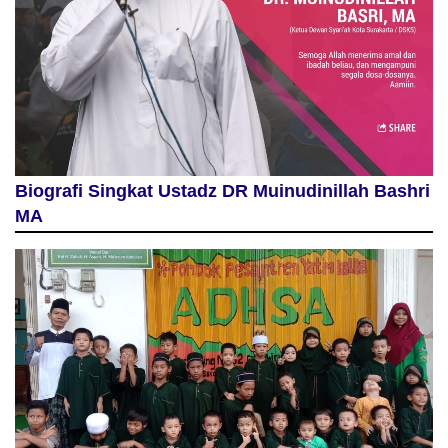
Biografi Singkat Ustadz DR Muinudinillah Bashri
MA