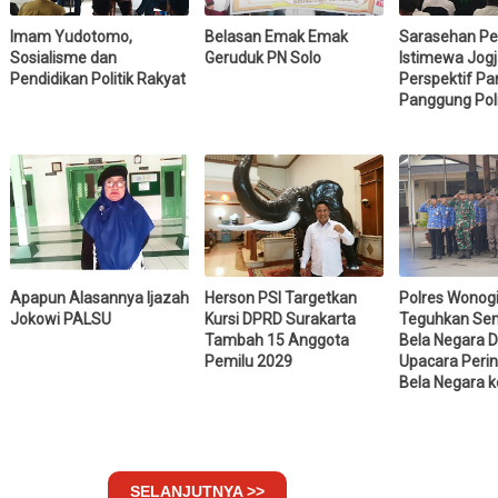
Imam Yudotomo,
Belasan Emak Emak
Sarasehan Pe
Sosialisme dan
Geruduk PN Solo
Istimewa Jogj
Pendidikan Politik Rakyat
Perspektif Par
Panggung Poli
Apapun Alasannya Ijazah
Herson PSI Targetkan
Polres Wonogi
Jokowi PALSU
Kursi DPRD Surakarta
Teguhkan Se
Tambah 15 Anggota
Bela Negara 
Pemilu 2029
Upacara Perin
Bela Negara k
SELANJUTNYA >>