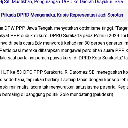
j Siti Muslikhah, Pengurangan TAPD ke Daerah Disyukuri Saja
Pilkada DPRD Mengemuka, Krisis Representasi Jadi Sorotan
ua DPW PPP Jawa Tengah, menyatakan optimisme tinggi. "Targe
rakyat PPP duduk di kursi DPRD Surakarta pada Pemilu 2029. Ini
arnya di sela acara.Edy menyoroti kehadiran 30 persen generasi 
"Partisipasi mereka diharapkan mengawal perolehan suara PPP, 
ulu saat partai ini pernah punya kursi di DPRD Kota Surakarta," 
tia HUT ke-53 DPC PPP Surakarta, R. Daromez SB, menegaskan k
mas sederhana, tapi akan berlanjut setiap tahun dengan konsep leb
eski minimalis, acara tak menyurutkan antusiasme peserta. Kegia
 bersaing di panggung politik Solo mendatang.(pakdesri)