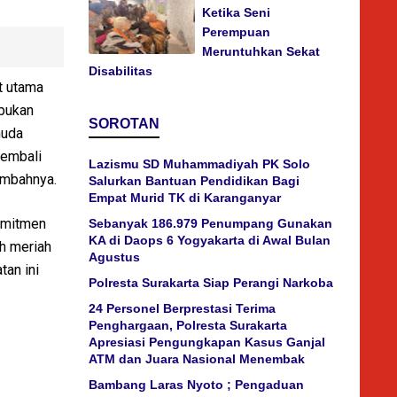
Ketika Seni
Perempuan
Meruntuhkan Sekat
Disabilitas
t utama
 bukan
SOROTAN
muda
kembali
Lazismu SD Muhammadiyah PK Solo
tambahnya.
Salurkan Bantuan Pendidikan Bagi
Empat Murid TK di Karanganyar
omitmen
Sebanyak 186.979 Penumpang Gunakan
KA di Daops 6 Yogyakarta di Awal Bulan
ih meriah
Agustus
tan ini
Polresta Surakarta Siap Perangi Narkoba
24 Personel Berprestasi Terima
Penghargaan, Polresta Surakarta
Apresiasi Pengungkapan Kasus Ganjal
ATM dan Juara Nasional Menembak
Bambang Laras Nyoto ; Pengaduan