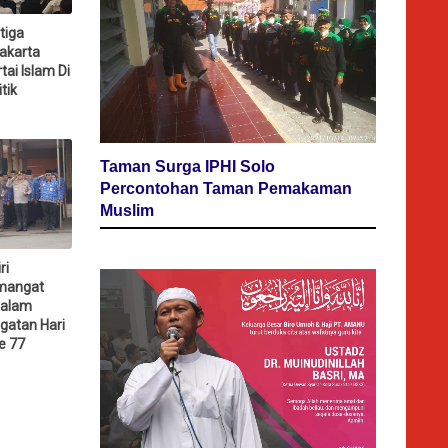
tiga
akarta
tai Islam Di
tik
Taman Surga IPHI Solo
Percontohan Taman Pemakaman
Muslim
ri
mangat
Dalam
gatan Hari
e 77