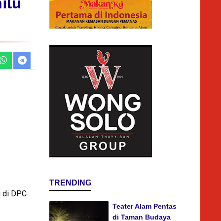
ilu
TRENDING
 di DPC
Teater Alam Pentas
di Taman Budaya