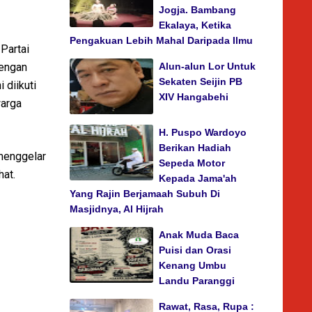
Jogja. Bambang
Ekalaya, Ketika
Pengakuan Lebih Mahal Daripada Ilmu
Partai
dengan
Alun-alun Lor Untuk
Sekaten Seijin PB
 diikuti
XIV Hangabehi
warga
H. Puspo Wardoyo
Berikan Hadiah
menggelar
Sepeda Motor
hat.
Kepada Jama'ah
Yang Rajin Berjamaah Subuh Di
Masjidnya, Al Hijrah
Anak Muda Baca
Puisi dan Orasi
Kenang Umbu
Landu Paranggi
Rawat, Rasa, Rupa :