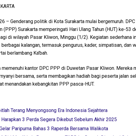
AKARTA
026 – Genderang politik di Kota Surakarta mulai bergemuruh. DPC 
 (PPP) Surakarta memperingati Hari Ulang Tahun (HUT) ke-53 
agi di wilayah Pasar Kliwon, Minggu (1/2). Kegiatan sederhana ini
i berbagai kalangan, termasuk pengurus, kader, simpatisan, dan 
tai berlambang Ka'bah.
a memenuhi kantor DPC PPP di Duwetan Pasar Kliwon. Mereka 
rnyanyi bersama, serta membagikan hadiah bagi peserta jalan se
at menandakan kebangkitan PPP pasca-HUT.
itlah Terang Menyongsong Era Indonesia Sejahtera
i Harapkan 3 Perda Segera Dikebut Sebelum Akhir 2025
Gelar Paripurna Bahas 3 Raperda Bersama Walikota