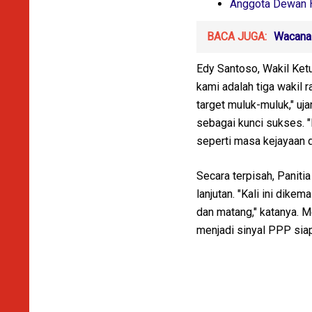
Anggota Dewan H
BACA JUGA:
Wacana 
Edy Santoso, Wakil Ket
kami adalah tiga wakil 
target muluk-muluk," uj
sebagai kunci sukses. 
seperti masa kejayaan d
Secara terpisah, Pani
lanjutan. "Kali ini dike
dan matang," katanya. M
menjadi sinyal PPP siap