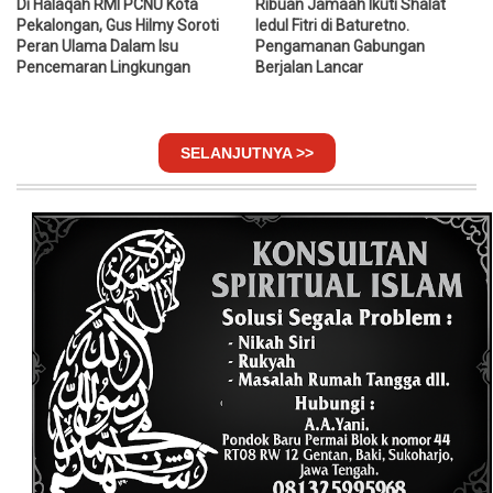
Di Halaqah RMI PCNU Kota
Ribuan Jamaah Ikuti Shalat
Pekalongan, Gus Hilmy Soroti
Iedul Fitri di Baturetno.
Peran Ulama Dalam Isu
Pengamanan Gabungan
Pencemaran Lingkungan
Berjalan Lancar
SELANJUTNYA >>