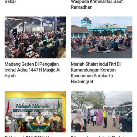
Sekali
Waspada Kriminalitas Saat
Ramadhan
Madang Geden Di Pengajian
Meriah Shalat Iedul Fitri Di
Iedhul Adha 1447 H Masjid Al
Kamandungan Keraton
Hijrah
Kasunanan Surakarta
Hadiningrat