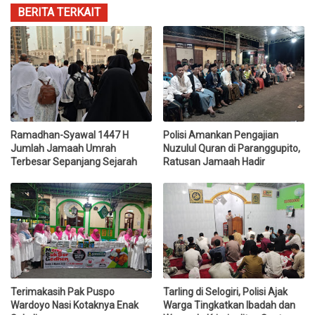
BERITA TERKAIT
Ramadhan-Syawal 1447 H
Polisi Amankan Pengajian
Jumlah Jamaah Umrah
Nuzulul Quran di Paranggupito,
Terbesar Sepanjang Sejarah
Ratusan Jamaah Hadir
Terimakasih Pak Puspo
Tarling di Selogiri, Polisi Ajak
Wardoyo Nasi Kotaknya Enak
Warga Tingkatkan Ibadah dan