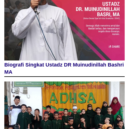
Biografi Singkat Ustadz DR Muinudinillah Bashri
MA