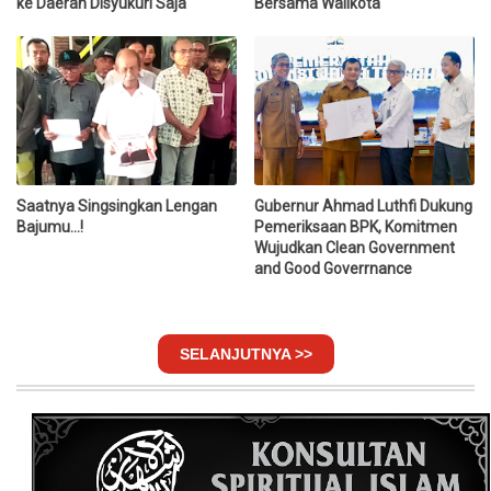
ke Daerah Disyukuri Saja
Bersama Walikota
Saatnya Singsingkan Lengan
Gubernur Ahmad Luthfi Dukung
Bajumu...!
Pemeriksaan BPK, Komitmen
Wujudkan Clean Government
and Good Goverrnance
SELANJUTNYA >>