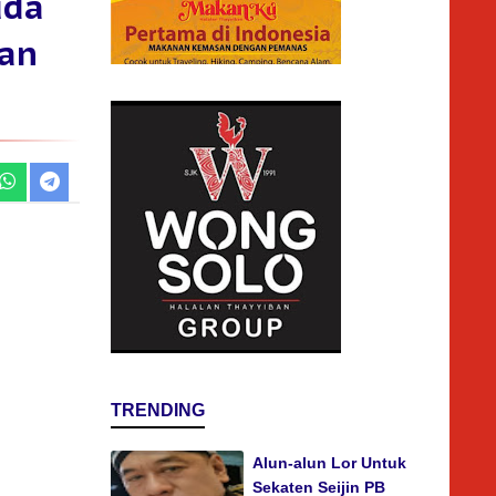
uda
ian
TRENDING
Alun-alun Lor Untuk
Sekaten Seijin PB