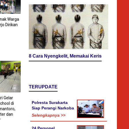
Anak Warga
jo Dirikan
8 Cara Nyengkelit, Memakai Keris
TERUPDATE
ri Gelar
Polresta Surakarta
chool di
Siap Perangi Narkoba
mantoro,
ter dan
Selengkapnya >>
r
24 Personel