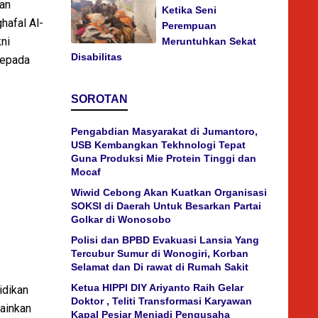
ran
Ketika Seni
hafal Al-
Perempuan
ni
Meruntuhkan Sekat
Disabilitas
 kepada
SOROTAN
Pengabdian Masyarakat di Jumantoro,
USB Kembangkan Tekhnologi Tepat
Guna Produksi Mie Protein Tinggi dan
Mocaf
Wiwid Cebong Akan Kuatkan Organisasi
SOKSI di Daerah Untuk Besarkan Partai
Golkar di Wonosobo
Polisi dan BPBD Evakuasi Lansia Yang
Tercubur Sumur di Wonogiri, Korban
Selamat dan Di rawat di Rumah Sakit
Ketua HIPPI DIY Ariyanto Raih Gelar
idikan
Doktor , Teliti Transformasi Karyawan
lainkan
Kapal Pesiar Menjadi Pengusaha