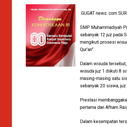
GUGAT news. com SU
SMP Muhammadiyah Prog
sebanyak 12 juz pada S
mengikuti prosesi wis
Qur’an”.
Dalam wisuda tersebut, c
wisuda juz 1 diikuti 8 s
masing-masing satu sisw
sebanyak 20 siswa, juz
Prestasi membanggakan j
pertama dan Afham Rais
Dalam kesempatan terseb