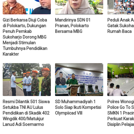
Gizi Berkarsa Diuji Coba
Mandirinya SDN 01
Peduli Anak 
di Polokarto, Dukungan
Pranan, Polokarto
Gatak Sukohar
Penuh Pemkab
Bersama MBG
Rumah Baca
Sukoharjo Dorong MBG
Menjadi Stimulan
Tumbuhnya Pendidikan
Karakter
Resmi Dilantik 501 Siswa
SD Muhammadiyah 1
Polres Wonogi
Setukba TNI AU Lulus
Solo Siap Ikuti Kompetisi
Police Go To S
Pendidikan di Skadik 402
Olympiicad VIII
SMKN 1 Praci
Wingdik 400/Matukjur
Perkuat Karak
Lanud Adi Soemarmo
Disiplin Pelaja