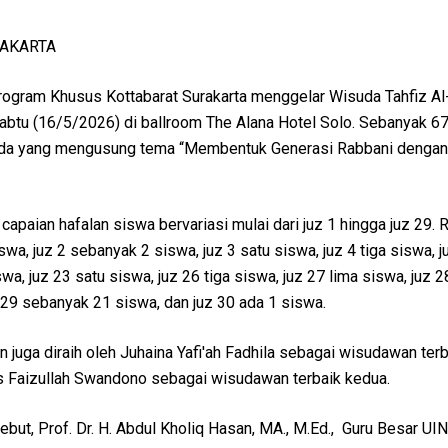
RAKARTA
ram Khusus Kottabarat Surakarta menggelar Wisuda Tahfiz Al-
abtu (16/5/2026) di ballroom The Alana Hotel Solo. Sebanyak 6
uda yang mengusung tema “Membentuk Generasi Rabbani dengan
apaian hafalan siswa bervariasi mulai dari juz 1 hingga juz 29. R
iswa, juz 2 sebanyak 2 siswa, juz 3 satu siswa, juz 4 tiga siswa, j
a, juz 23 satu siswa, juz 26 tiga siswa, juz 27 lima siswa, juz 2
 29 sebanyak 21 siswa, dan juz 30 ada 1 siswa.
uga diraih oleh Juhaina Yafi'ah Fadhila sebagai wisudawan terb
 Faizullah Swandono sebagai wisudawan terbaik kedua.
ut, Prof. Dr. H. Abdul Kholiq Hasan, MA., M.Ed., Guru Besar UI