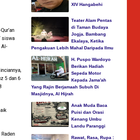
XIV Hangabehi
Teater Alam Pentas
di Taman Budaya
Qur’an
Jogja. Bambang
7 siswa
Ekalaya, Ketika
 Al-
Pengakuan Lebih Mahal Daripada Ilmu
H. Puspo Wardoyo
Berikan Hadiah
inciannya,
Sepeda Motor
uz 5 dan 6
Kepada Jama'ah
8
Yang Rajin Berjamaah Subuh Di
Masjidnya, Al Hijrah
Anak Muda Baca
aik
Puisi dan Orasi
Kenang Umbu
Landu Paranggi
N Raden
Rawat, Rasa, Rupa :