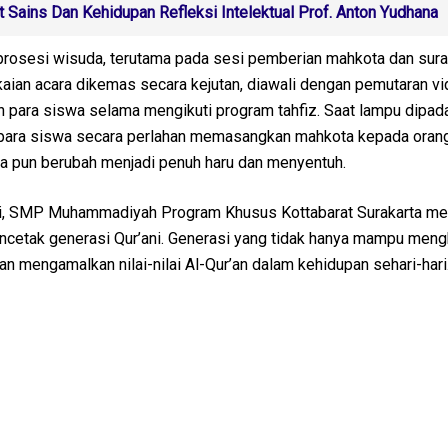
t Sains Dan Kehidupan Refleksi Intelektual Prof. Anton Yudhana
osesi wisuda, terutama pada sesi pemberian mahkota dan surat
kaian acara dikemas secara kejutan, diawali dengan pemutaran v
 para siswa selama mengikuti program tahfiz. Saat lampu dipa
 para siswa secara perlahan memasangkan mahkota kepada orang
 pun berubah menjadi penuh haru dan menyentuh.
 ini, SMP Muhammadiyah Program Khusus Kottabarat Surakarta m
etak generasi Qur’ani. Generasi yang tidak hanya mampu mengh
an mengamalkan nilai-nilai Al-Qur’an dalam kehidupan sehari-ha