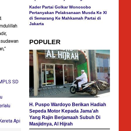
Kader Partai Golkar Wonosobo
Pertanyakan Pelaksanaan Musda Ke XI
.
di Semarang Ke Mahkamah Partai di
Jakarta
mdulillah
dir,
wisudawan
POPULER
n,”
n MPLS SD
ru
H. Puspo Wardoyo Berikan Hadiah
rlalu
Sepeda Motor Kepada Jama'ah
Yang Rajin Berjamaah Subuh Di
Kereta Api
Masjidnya, Al Hijrah