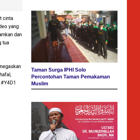
 cinta
ideo yang
damkan dan
 tua
enegaskan
Taman Surga IPHI Solo
afal,
Percontohan Taman Pemakaman
ri.#Y4D1
Muslim