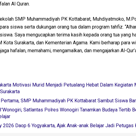
falan Al Quran.
 Sekolah SMP Muhammadiyah PK Kottabarat, Muhdiyatmoko, M.Pd
ara siswa serta dukungan orang tua dalam program tahfiz. “Alha
7 siswa. Saya mengucapkan terima kasih kepada orang tua yang ha
 Kota Surakarta, dan Kementerian Agama. Kami berharap para 
aga hafalan, memahami, mengamalkan, dan mengajarkan Al-Qur’a
akarta Motivasi Murid Menjadi Petualang Hebat Dalam Kegiata
Surakarta
i Pertama, SMP Muhammadiyah PK Kottabarat Sambut Siswa Ba
Wonogiri, Satlantas Polres Wonogiri Tanamkan Budaya Tertib Be
lajar
 2026 Daop 6 Yogyakarta, Ajak Anak-anak Belajar Jadi Petugas 