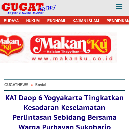
BUDAYA
HUKUM
EKONOMI
KAJIAN ISLAM
PENDIDIKA
GUGATNEWS
»
Sosial
KAI Daop 6 Yogyakarta Tingkatkan
Kesadaran Keselamatan
Perlintasan Sebidang Bersama
Warga Purbayan Sukoharjo