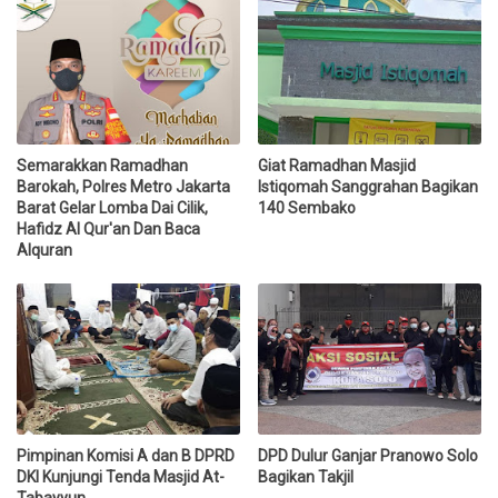
Semarakkan Ramadhan
Giat Ramadhan Masjid
Barokah, Polres Metro Jakarta
Istiqomah Sanggrahan Bagikan
Barat Gelar Lomba Dai Cilik,
140 Sembako
Hafidz Al Qur'an Dan Baca
Alquran
Pimpinan Komisi A dan B DPRD
DPD Dulur Ganjar Pranowo Solo
DKI Kunjungi Tenda Masjid At-
Bagikan Takjil