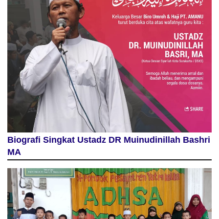
Biografi Singkat Ustadz DR Muinudinillah Bashri
MA