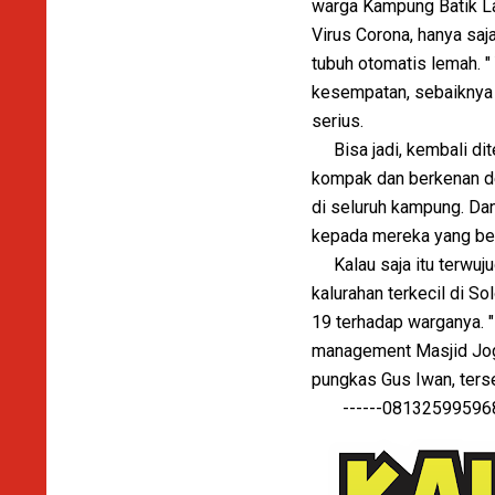
warga Kampung Batik Law
Virus Corona, hanya saj
tubuh otomatis lemah. "
kesempatan, sebaiknya s
serius.
Bisa jadi, kembali dit
kompak dan berkenan de
di seluruh kampung. Da
kepada mereka yang ber
Kalau saja itu terwuju
kalurahan terkecil di 
19 terhadap warganya. "
management Masjid Jogo
pungkas Gus Iwan, ters
------081325995968-