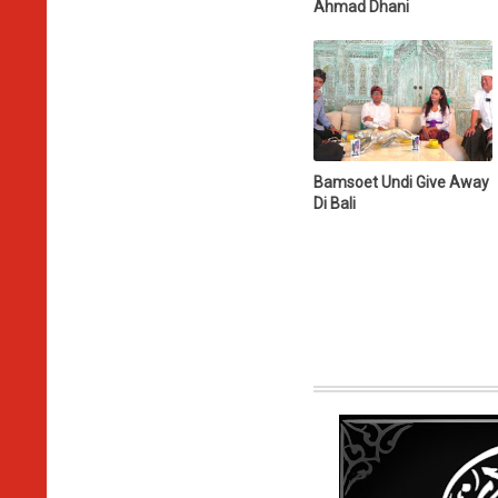
Ahmad Dhani
Bamsoet Undi Give Away
Di Bali