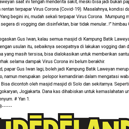
eyan saat ini tengah menderita sakit, meski bisa jadi bukan pa
a rentan terpapar Virus Corona (Covid-19). Masalahnya, kondisi d
 Yang begini ini, mudah sekali terpapar Virus Corona. Mumpung 
egera di vogging dan disinfektan, biar tidak menular...!" himbau
egaskan Gus Iwan, kalau semua masjid di Kampung Batik Laweya
ngan usulan itu, sebaiknya secepatnya di lakukan vogging dan d
na yang masih tersisa, bisa dialokasikan untuk memberikan sant
hak selama dampak Virus Corona ini belum berakhir.
d, papar Gus Iwan lagi, boleh jadi Kampung Batik Laweyan meru
Solo, namun merupakan pelopor kemandirian dalam mengatasi wab
 Bisa dicontoh oleh masjid masjid di Solo dan sekitarnya. Seperti
karyan, Jogjakarta. Dana kas dihabiskan untuk kemaslahatan um
enyum. # Yan 1.
-----