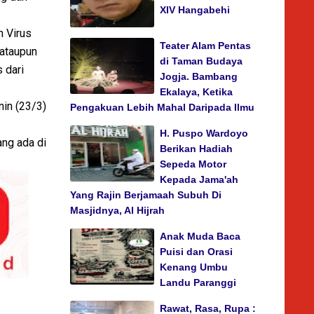
XIV Hangabehi
h Virus
Teater Alam Pentas
 ataupun
di Taman Budaya
 dari
Jogja. Bambang
Ekalaya, Ketika
in (23/3)
Pengakuan Lebih Mahal Daripada Ilmu
H. Puspo Wardoyo
ang ada di
Berikan Hadiah
Sepeda Motor
Kepada Jama'ah
Yang Rajin Berjamaah Subuh Di
Masjidnya, Al Hijrah
Anak Muda Baca
Puisi dan Orasi
Kenang Umbu
Landu Paranggi
Rawat, Rasa, Rupa :