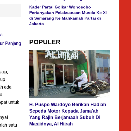
Kader Partai Golkar Wonosobo
Pertanyakan Pelaksanaan Musda Ke XI
di Semarang Ke Mahkamah Partai di
Jakarta
is
POPULER
ur Panjang
aja,
kup
ah ada
id
epat untuk
H. Puspo Wardoyo Berikan Hadiah
Sepeda Motor Kepada Jama'ah
nyai
Yang Rajin Berjamaah Subuh Di
Masjidnya, Al Hijrah
alah satu