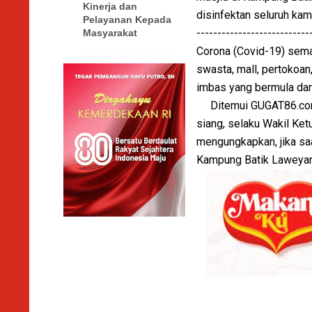
Kinerja dan
disinfektan seluruh kamp
Pelayanan Kepada
-----------------------
Masyarakat
Corona (Covid-19) semak
swasta, mall, pertokoan,
imbas yang bermula dari
Ditemui GUGAT86.com d
siang, selaku Wakil Ke
mengungkapkan, jika sa
Kampung Batik Laweyan