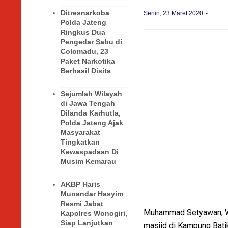
Ditresnarkoba
Senin, 23 Maret 2020
Polda Jateng
Ringkus Dua
Pengedar Sabu di
Colomadu, 23
Paket Narkotika
Berhasil Disita
Sejumlah Wilayah
di Jawa Tengah
Dilanda Karhutla,
Polda Jateng Ajak
Masyarakat
Tingkatkan
Kewaspadaan Di
Musim Kemarau
AKBP Haris
Munandar Hasyim
Resmi Jabat
Muhammad Setyawan, Wak
Kapolres Wonogiri,
Siap Lanjutkan
masjid di Kampung Bati