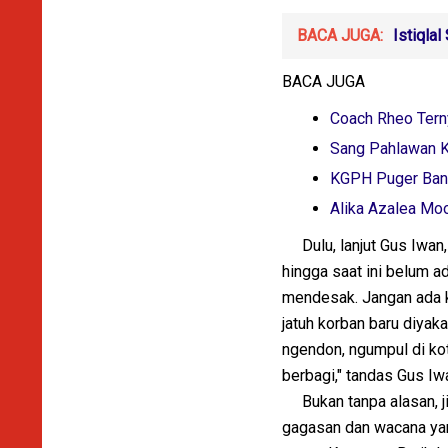
BACA JUGA:
Istiqla
BACA JUGA
Coach Rheo Terny
Sang Pahlawan K
KGPH Puger Ban
Alika Azalea Mo
Dulu, lanjut Gus Iwan, 
hingga saat ini belum a
mendesak. Jangan ada k
jatuh korban baru diyak
ngendon, ngumpul di kot
berbagi," tandas Gus Iw
Bukan tanpa alasan, j
gagasan dan wacana yang