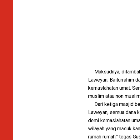
Maksudnya, ditambahka
Laweyan, Baiturrahim da
kemaslahatan umat. Semu
muslim atau non muslim
Dari ketiga masjid bes
Laweyan, semua dana ka
demi kemaslahatan umat.
wilayah yang masuk kam
rumah rumah," tegas Gu