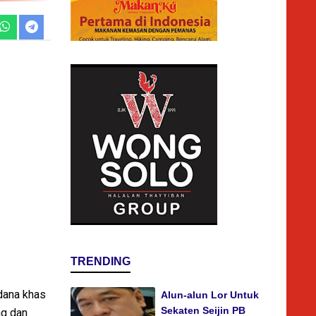
TRENDING
dana khas
Alun-alun Lor Untuk
Sekaten Seijin PB
ng dan