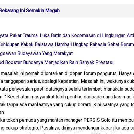
l Sekarang Ini Semakin Megah
ata Pakar Trauma, Luka Batin dan Kecemasan di Lingkungan Art
ehidupan Kakek Balatawa Hambali Ungkap Rahasia Sehat Berum
gsawan Budayawan Yang Merakyat
od Booster Bundanya Menjadikan Raih Banyak Prestasi
masalah ini pernah dilontarkan di depan forum pengurus. Hanya s
da tanggapan serius, apalagi kepastian. Masalah ini, waktunya cu
ata penyesalan pasti datangnya selalu terlambat, manakala sud
an. " Kesehatan masyarakat lebih penting daripada dana kas masj
ak tanpa ada manfaatnya yang cukup berarti. Kini saatnya yang t
an.
ika tokoh pemuda yang mantan manager PERSIS Solo itu mempu
 cukup strategis. Pasalnya, dirinya mendengar kabar jika ada s