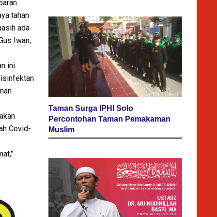
paran
aya tahan
masih ada
 Gus Iwan,
n ini
isinfektan
unan
Taman Surga IPHI Solo
pakan
Percontohan Taman Pemakaman
ah Covid-
Muslim
at,"