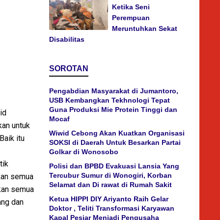
Ketika Seni
Perempuan
Meruntuhkan Sekat
Disabilitas
SOROTAN
Pengabdian Masyarakat di Jumantoro,
USB Kembangkan Tekhnologi Tepat
Guna Produksi Mie Protein Tinggi dan
id
Mocaf
kan untuk
Wiwid Cebong Akan Kuatkan Organisasi
aik itu
SOKSI di Daerah Untuk Besarkan Partai
Golkar di Wonosobo
tik
Polisi dan BPBD Evakuasi Lansia Yang
Tercubur Sumur di Wonogiri, Korban
skan semua
Selamat dan Di rawat di Rumah Sakit
nkan semua
Ketua HIPPI DIY Ariyanto Raih Gelar
ang dan
Doktor , Teliti Transformasi Karyawan
Kapal Pesiar Menjadi Pengusaha