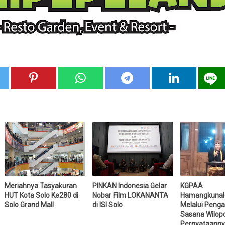
Meriahnya Tasyakuran
PINKAN Indonesia Gelar
KGPAA
HUT Kota Solo Ke280 di
Nobar Film LOKANANTA
Hamangkunal
Solo Grand Mall
di ISI Solo
Melalui Peng
Sasana Wilopo 
Pernyataanny