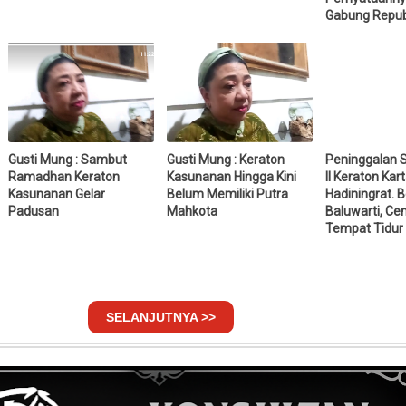
Gabung Repub
Gusti Mung : Sambut
Gusti Mung : Keraton
Peninggalan 
Ramadhan Keraton
Kasunanan Hingga Kini
II Keraton Kar
Kasunanan Gelar
Belum Memiliki Putra
Hadiningrat. 
Padusan
Mahkota
Baluwarti, Ce
Tempat Tidur
SELANJUTNYA >>