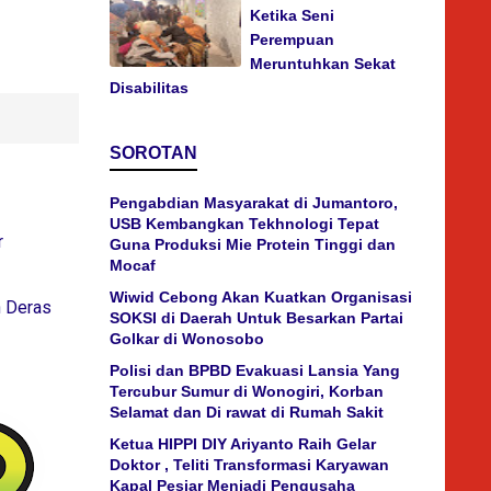
Ketika Seni
Perempuan
Meruntuhkan Sekat
Disabilitas
SOROTAN
Pengabdian Masyarakat di Jumantoro,
USB Kembangkan Tekhnologi Tepat
r
Guna Produksi Mie Protein Tinggi dan
Mocaf
Wiwid Cebong Akan Kuatkan Organisasi
n Deras
SOKSI di Daerah Untuk Besarkan Partai
Golkar di Wonosobo
Polisi dan BPBD Evakuasi Lansia Yang
Tercubur Sumur di Wonogiri, Korban
Selamat dan Di rawat di Rumah Sakit
Ketua HIPPI DIY Ariyanto Raih Gelar
Doktor , Teliti Transformasi Karyawan
Kapal Pesiar Menjadi Pengusaha