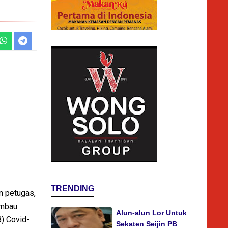
TRENDING
n petugas,
imbau
Alun-alun Lor Untuk
B) Covid-
Sekaten Seijin PB