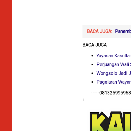
BACA JUGA:
Panemba
BACA JUGA
Yayasan Kasulta
Perjuangan Wali 
Wongsolo Jadi J
Pagelaran Wayang
-----081325995968-
!