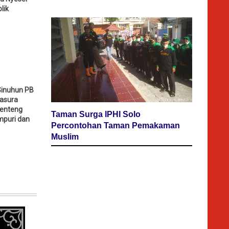
lik
Sinuhun PB
tasura
Benteng
Taman Surga IPHI Solo
mpuri dan
Percontohan Taman Pemakaman
Muslim