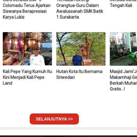
Colomadu Terus Ajarkan
Orangtua-Guru Dalam
Tengah Kali
Siswanya Berapresiasi
Awalussanah SMK Batik
Karya Lukis
1 Surakarta
Kali Pepe Yang Kumuh Itu
Hutan Kota Itu Bernama
Masjid Jami'J
Kini Menjadi Kali Pepe
Sriwedari
Makamhaji Ge
Land
Berkah Muhar
Gratis...!
SELANJUTNYA >>