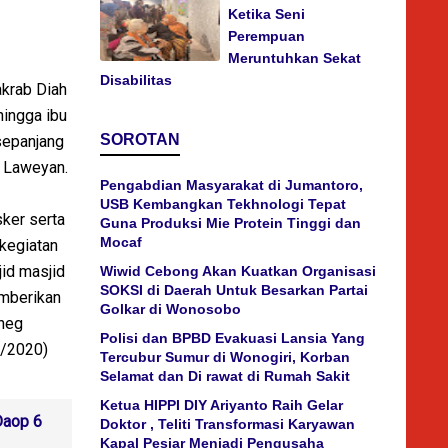
Ketika Seni
Perempuan
Meruntuhkan Sekat
Disabilitas
akrab Diah
hingga ibu
SOROTAN
sepanjang
n Laweyan.
Pengabdian Masyarakat di Jumantoro,
USB Kembangkan Tekhnologi Tepat
sker serta
Guna Produksi Mie Protein Tinggi dan
Mocaf
 kegiatan
jid masjid
Wiwid Cebong Akan Kuatkan Organisasi
SOKSI di Daerah Untuk Besarkan Partai
emberikan
Golkar di Wonosobo
uneg
Polisi dan BPBD Evakuasi Lansia Yang
5/2020)
Tercubur Sumur di Wonogiri, Korban
Selamat dan Di rawat di Rumah Sakit
Ketua HIPPI DIY Ariyanto Raih Gelar
Daop 6
Doktor , Teliti Transformasi Karyawan
Kapal Pesiar Menjadi Pengusaha