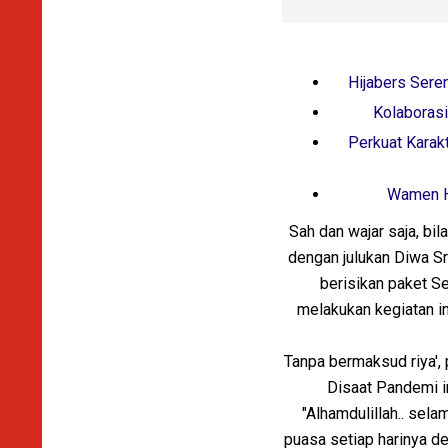
Hijabers Seren
Kolaborasi
Perkuat Karak
Wamen H
Sah dan wajar saja, bil
dengan julukan Diwa Sr
berisikan paket S
melakukan kegiatan in
Tanpa bermaksud riya', p
Disaat Pandemi in
"Alhamdulillah.. sel
puasa setiap harinya de