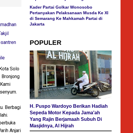
Kader Partai Golkar Wonosobo
Pertanyakan Pelaksanaan Musda Ke XI
di Semarang Ke Mahkamah Partai di
Ramadhan
Jakarta
kjil
POPULER
esantren
le
 Kota Solo
p Bronjong
 Kami
ersenyum.
H. Puspo Wardoyo Berikan Hadiah
tu. Berbagi
Sepeda Motor Kepada Jama'ah
ahi.
Yang Rajin Berjamaah Subuh Di
 berbuka
Masjidnya, Al Hijrah
rih Anjari