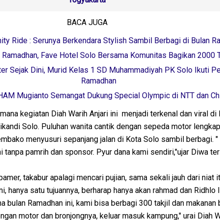
BACA JUGA
ity Ride : Serunya Berkendara Stylish Sambil Berbagi di Bulan 
 Ramadhan, Fave Hotel Solo Bersama Komunitas Bagikan 2000 Ta
ter Sejak Dini, Murid Kelas 1 SD Muhammadiyah PK Solo Ikuti P
Ramadhan
AM Mugianto Semangat Dukung Special Olympic di NTT dan Chi
amana kegiatan Diah Warih Anjari ini menjadi terkenal dan viral di
ikandi Solo. Puluhan wanita cantik dengan sepeda motor lengka
embako menyusuri sepanjang jalan di Kota Solo sambil berbagi. "
i tanpa pamrih dan sponsor. Pyur dana kami sendiri,"ujar Diwa t
amer, takabur apalagi mencari pujian, sama sekali jauh dari niat i
i, hanya satu tujuannya, berharap hanya akan rahmad dan Ridhlo Il
ama bulan Ramadhan ini, kami bisa berbagi 300 takjil dan makanan
ngan motor dan bronjongnya, keluar masuk kampung," urai Diah Wa