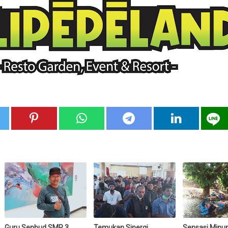
Guru Senbud SMP 3
Temukan Sinergi
Sensasi Minum