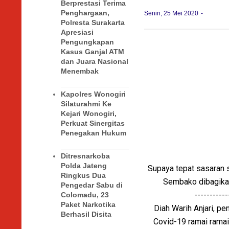
Berprestasi Terima
Penghargaan,
Senin, 25 Mei 2020
Polresta Surakarta
Apresiasi
Pengungkapan
Kasus Ganjal ATM
dan Juara Nasional
Menembak
Kapolres Wonogiri
Silaturahmi Ke
Kejari Wonogiri,
Perkuat Sinergitas
Penegakan Hukum
Ditresnarkoba
Polda Jateng
Supaya tepat sasaran s
Ringkus Dua
Sembako dibagikan
Pengedar Sabu di
---------
Colomadu, 23
Paket Narkotika
Diah Warih Anjari, p
Berhasil Disita
Covid-19 ramai rama