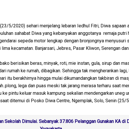
 (23/5/2020) sehari menjelang lebaran Iedhul Fitri, Diwa sapaan 
puluhan sahabat Diwa yang kebanyakan anggotanya remaja putri 
ngendarai sepeda motor lengkap dengan bronjongnya menyusuri 
 di lima kecamatan. Banjarsari, Jebres, Pasar Kliwon, Serengan da
ako berisikan beras, minyak, roti, mie instan, gula, sirup dan ma
 dari rumah ke rumah, dibagikan. Sehingga tak mengherankan lagi,
 hari itu berakhirnya hingga mulai dikumandangkan takbiran di mas
ah..plong, lega dan puas meski tak jarang merasa terharu saat m
ntu ke pintu keluar masuk kampung sekalian mendengarkan uneg 
saat ditemui di Posko Diwa Centre, Ngemplak, Solo, Senin (25/
an Sekolah Dimulai. Sebanyak 37.806 Pelanggan Gunakan KA di 
Yogyakarta