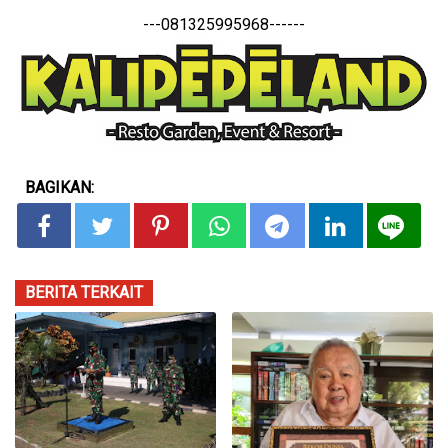
---081325995968------
BAGIKAN:
BERITA TERKAIT